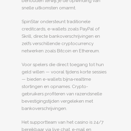
behouden terwijl je de opwinding van
snelle uitkomsten omarmt.
SpinStar ondersteunt traditionele
creditcards, e-wallets zoals PayPal of
Skrill, directe bankoverschrijvingen en
zelfs verschillende cryptocurrency
netwerken zoals Bitcoin en Ethereum.
Voor spelers die direct toegang tot hun
geld willen — vooral tijdens korte sessies
— bieden e-wallets bijna‑realtime
stortingen en opnames. Crypto-
gebruikers profiteren van razendsnelle
bevestigingstijden vergeleken met
bankoverschrijvingen.
Het supportteam van het casino is 24/7
bereikbaar via live chat, e-mail en