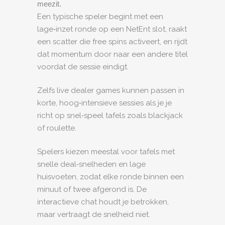
meezit.
Een typische speler begint met een
lage‑inzet ronde op een NetEnt slot, raakt
een scatter die free spins activeert, en rijdt
dat momentum door naar een andere titel
voordat de sessie eindigt.
Zelfs live dealer games kunnen passen in
korte, hoog‑intensieve sessies als je je
richt op snel‑speel tafels zoals blackjack
of roulette.
Spelers kiezen meestal voor tafels met
snelle deal‑snelheden en lage
huisvoeten, zodat elke ronde binnen een
minuut of twee afgerond is. De
interactieve chat houdt je betrokken,
maar vertraagt de snelheid niet.