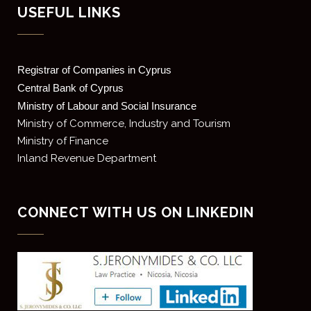
USEFUL LINKS
Registrar of Companies in Cyprus
Central Bank of Cyprus
Ministry of Labour and Social Insurance
Ministry of Commerce, Industry and Tourism
Ministry of Finance
Inland Revenue Department
CONNECT WITH US ON LINKEDIN