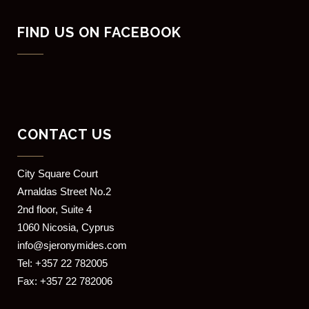
FIND US ON FACEBOOK
CONTACT US
​City Square Court
​Arnaldas Street No.2
2nd floor, Suite 4
1060 Nicosia, Cyprus
info@sjeronymides.com
Tel: +357 22 782005
Fax: +357 22 782006