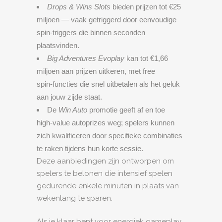
Drops & Wins Slots
bieden prijzen tot €25
miljoen — vaak getriggerd door eenvoudige
spin‑triggers die binnen seconden
plaatsvinden.
Big Adventures Evoplay
kan tot €1,66
miljoen aan prijzen uitkeren, met free
spin‑functies die snel uitbetalen als het geluk
aan jouw zijde staat.
De
Win Auto
promotie geeft af en toe
high‑value autoprizes weg; spelers kunnen
zich kwalificeren door specifieke combinaties
te raken tijdens hun korte sessie.
Deze aanbiedingen zijn ontworpen om
spelers te belonen die intensief spelen
gedurende enkele minuten in plaats van
wekenlang te sparen.
Als je klaar bent voor energiek gameplay