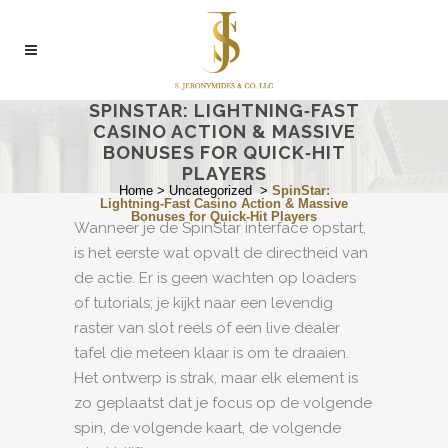
SPINSTAR: LIGHTNING‑FAST
CASINO ACTION & MASSIVE
BONUSES FOR QUICK‑HIT
PLAYERS
Home
>
Uncategorized
>
SpinStar:
Lightning‑Fast Casino Action & Massive
Bonuses for Quick‑Hit Players
Wanneer je de SpinStar interface opstart,
is het eerste wat opvalt de directheid van
de actie. Er is geen wachten op loaders
of tutorials; je kijkt naar een levendig
raster van slot reels of een live dealer
tafel die meteen klaar is om te draaien.
Het ontwerp is strak, maar elk element is
zo geplaatst dat je focus op de volgende
spin, de volgende kaart, de volgende