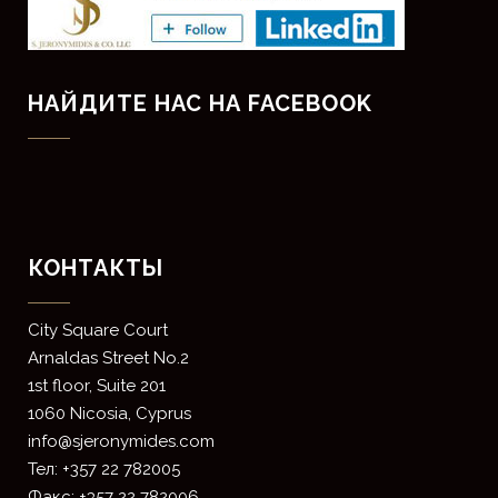
НАЙДИТЕ НАС НА FACEBOOK
КОНТАКТЫ
​City Square Court
​Arnaldas Street No.2
1st floor, Suite 201
1060 Nicosia, Cyprus
info@sjeronymides.com
Тел: +357 22 782005
Факс: +357 22 782006