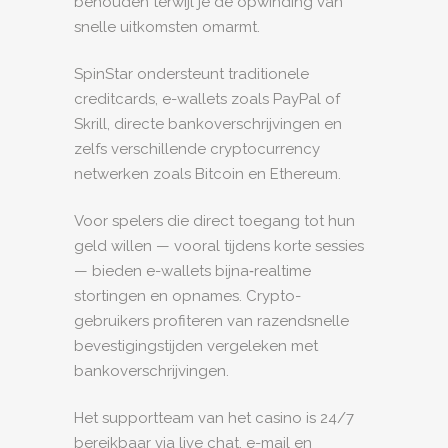
behouden terwijl je de opwinding van
snelle uitkomsten omarmt.
SpinStar ondersteunt traditionele
creditcards, e-wallets zoals PayPal of
Skrill, directe bankoverschrijvingen en
zelfs verschillende cryptocurrency
netwerken zoals Bitcoin en Ethereum.
Voor spelers die direct toegang tot hun
geld willen — vooral tijdens korte sessies
— bieden e-wallets bijna‑realtime
stortingen en opnames. Crypto-
gebruikers profiteren van razendsnelle
bevestigingstijden vergeleken met
bankoverschrijvingen.
Het supportteam van het casino is 24/7
bereikbaar via live chat, e-mail en