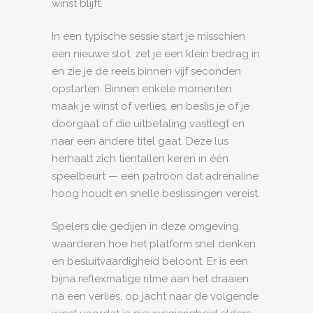
winst blijft.
In een typische sessie start je misschien
een nieuwe slot, zet je een klein bedrag in
en zie je de reels binnen vijf seconden
opstarten. Binnen enkele momenten
maak je winst of verlies, en beslis je of je
doorgaat of die uitbetaling vastlegt en
naar een andere titel gaat. Deze lus
herhaalt zich tientallen keren in één
speelbeurt — een patroon dat adrenaline
hoog houdt en snelle beslissingen vereist.
Spelers die gedijen in deze omgeving
waarderen hoe het platform snel denken
en besluitvaardigheid beloont. Er is een
bijna reflexmatige ritme aan het draaien
na een verlies, op jacht naar de volgende