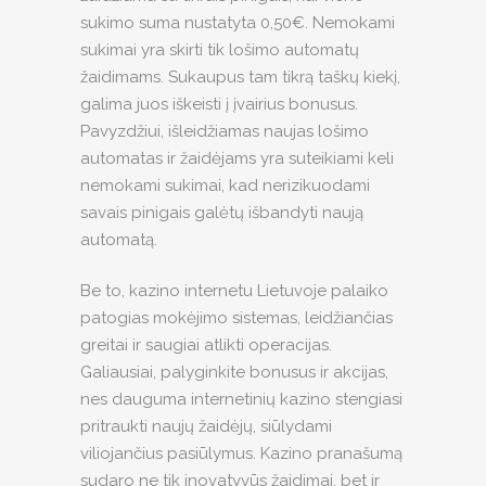
sukimo suma nustatyta 0,50€. Nemokami
sukimai yra skirti tik lošimo automatų
žaidimams. Sukaupus tam tikrą taškų kiekį,
galima juos iškeisti į įvairius bonusus.
Pavyzdžiui, išleidžiamas naujas lošimo
automatas ir žaidėjams yra suteikiami keli
nemokami sukimai, kad nerizikuodami
savais pinigais galėtų išbandyti naują
automatą.
Be to, kazino internetu Lietuvoje palaiko
patogias mokėjimo sistemas, leidžiančias
greitai ir saugiai atlikti operacijas.
Galiausiai, palyginkite bonusus ir akcijas,
nes dauguma internetinių kazino stengiasi
pritraukti naujų žaidėjų, siūlydami
viliojančius pasiūlymus. Kazino pranašumą
sudaro ne tik inovatyvūs žaidimai, bet ir