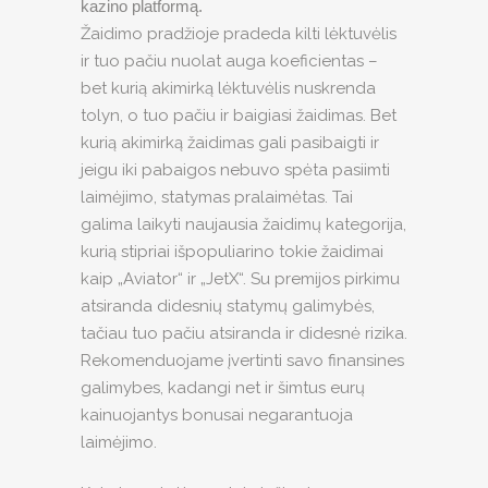
kazino platformą.
Žaidimo pradžioje pradeda kilti lėktuvėlis
ir tuo pačiu nuolat auga koeficientas –
bet kurią akimirką lėktuvėlis nuskrenda
tolyn, o tuo pačiu ir baigiasi žaidimas. Bet
kurią akimirką žaidimas gali pasibaigti ir
jeigu iki pabaigos nebuvo spėta pasiimti
laimėjimo, statymas pralaimėtas. Tai
galima laikyti naujausia žaidimų kategorija,
kurią stipriai išpopuliarino tokie žaidimai
kaip „Aviator“ ir „JetX“. Su premijos pirkimu
atsiranda didesnių statymų galimybės,
tačiau tuo pačiu atsiranda ir didesnė rizika.
Rekomenduojame įvertinti savo finansines
galimybes, kadangi net ir šimtus eurų
kainuojantys bonusai negarantuoja
laimėjimo.