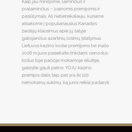
Kaip jau minėjome, laiminčius ir
pralaiminčius – įvairiomis premijomis ir
pasiūlymais. Aš nebereikalauju, kuriame
atsakome į populiariausius Kanados
žaidėjų klausimus apie jų šalyje
galiojančius azartinių lošimų įstatymus.
Lietuvos kazino kodai premijoms be įnašo
2026 m juos pasieksite rinkdami vienodus
lizdus toje pačioje mokamoje eilutėje,
galėsite gauti pelno. YOJU kazino
premijos dalis taip pat yra iki 120
nemokamų sukimų, ką jums reikia padaryti.