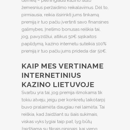
dėmesį – pelningiausi kazino siūlo
žemesnius peržaidimo reikalavimus. Dėl to,
pirmiausia, reikia išsirinkti jums tinkamą
premiją ir tuo pačiu įvertinti savo finansines
galimybes. Įnešimo bonusas reiškia tai,
jog, pavyzdžiui, atlikus 50€ sąskaitos
papildymą, kazino internetu suteikia 100%
premiją ir tuo pačiu jums prideda dar 50€.
KAIP MES VERTINAME
INTERNETINIUS
KAZINO LIETUVOJE
Svarbu yra tai, jog premija išmokama tik
tokiu atveju, jeigu per konkretų laikotarpį
buvo pralaimėta daugiau nei laimėta. Tai
reiškia, kad žaidžiant su šiais sukimais,
viskas vyks lygiai taip pat, lyg būtų
žaidžiama su tikrais pinigais, kai vieno