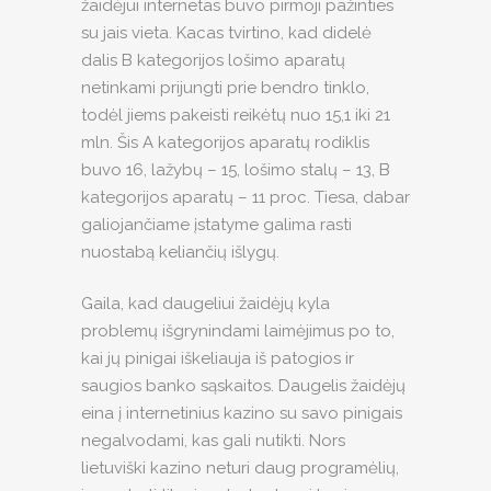
žaidėjui internetas buvo pirmoji pažinties
su jais vieta. Kacas tvirtino, kad didelė
dalis B kategorijos lošimo aparatų
netinkami prijungti prie bendro tinklo,
todėl jiems pakeisti reikėtų nuo 15,1 iki 21
mln. Šis A kategorijos aparatų rodiklis
buvo 16, lažybų – 15, lošimo stalų – 13, B
kategorijos aparatų – 11 proc. Tiesa, dabar
galiojančiame įstatyme galima rasti
nuostabą keliančių išlygų.
Gaila, kad daugeliui žaidėjų kyla
problemų išgrynindami laimėjimus po to,
kai jų pinigai iškeliauja iš patogios ir
saugios banko sąskaitos. Daugelis žaidėjų
eina į internetinius kazino su savo pinigais
negalvodami, kas gali nutikti. Nors
lietuviški kazino neturi daug programėlių,