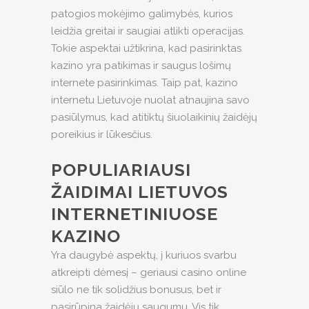
patogios mokėjimo galimybės, kurios
leidžia greitai ir saugiai atlikti operacijas.
Tokie aspektai užtikrina, kad pasirinktas
kazino yra patikimas ir saugus lošimų
internete pasirinkimas. Taip pat, kazino
internetu Lietuvoje nuolat atnaujina savo
pasiūlymus, kad atitiktų šiuolaikinių žaidėjų
poreikius ir lūkesčius.
POPULIARIAUSI
ŽAIDIMAI LIETUVOS
INTERNETINIUOSE
KAZINO
Yra daugybė aspektų, į kuriuos svarbu
atkreipti dėmesį – geriausi casino online
siūlo ne tik solidžius bonusus, bet ir
pasirūpina žaidėjų saugumu. Vis tik,