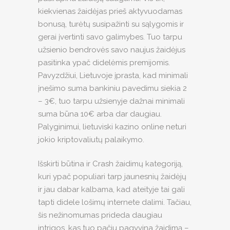
kiekvienas žaidėjas prieš aktyvuodamas
bonusą, turėtų susipažinti su sąlygomis ir
gerai įvertinti savo galimybes. Tuo tarpu
užsienio bendrovės savo naujus žaidėjus
pasitinka ypač didelėmis premijomis.
Pavyzdžiui, Lietuvoje įprasta, kad minimali
įnešimo suma bankiniu pavedimu siekia 2
– 3€, tuo tarpu užsienyje dažnai minimali
suma būna 10€ arba dar daugiau.
Palyginimui, lietuviski kazino online neturi
jokio kriptovaliutų palaikymo.
Išskirti būtina ir Crash žaidimų kategoriją,
kuri ypač populiari tarp jaunesnių žaidėjų
ir jau dabar kalbama, kad ateityje tai gali
tapti didele lošimų internete dalimi. Tačiau,
šis nežinomumas prideda daugiau
intrigos, kas tuo pačiu pagyvina žaidimą –