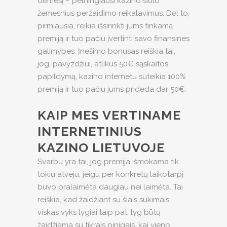
dėmesį – pelningiausi kazino siūlo
žemesnius peržaidimo reikalavimus. Dėl to,
pirmiausia, reikia išsirinkti jums tinkamą
premiją ir tuo pačiu įvertinti savo finansines
galimybes. Įnešimo bonusas reiškia tai,
jog, pavyzdžiui, atlikus 50€ sąskaitos
papildymą, kazino internetu suteikia 100%
premiją ir tuo pačiu jums prideda dar 50€.
KAIP MES VERTINAME
INTERNETINIUS
KAZINO LIETUVOJE
Svarbu yra tai, jog premija išmokama tik
tokiu atveju, jeigu per konkretų laikotarpį
buvo pralaimėta daugiau nei laimėta. Tai
reiškia, kad žaidžiant su šiais sukimais,
viskas vyks lygiai taip pat, lyg būtų
žaidžiama su tikrais pinigais, kai vieno