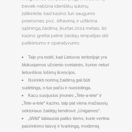
beveik nebūna identiškų sukimų.
Įsitikinkite, kad kazino turi saugumo
priemones, pvz., šifravimą, ir užtikrina
sąžiningą žaidimą. Įkurtas 2024 metais, šis
kazino greitai pelnė žaidėjų simpatijas dėl
patikimumo ir operatyvumo.
Taip yra todėl, kad Lietuvos teritorijoje yra
blokuojamos užsienio svetainės, kurios neturi
lietuviškos lošimų licencijos.
Išsirinkti norimą žaidimą gali būti
sudėtinga, o tuo pačiu ir nuostolinga.
Kacu susijusios įmonės „Tete-a-tete“ ir
„Tete-a-tete“ kazino, taip pat viena mažiausių
sektoriaus žaidėjų bendrovė „Unigames“.
„iWild“ labiausiai patiks tiems, kurie vertina
pasirinkimo laisvę ir tvarkingą, modernią