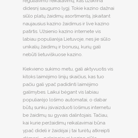
reguliavimo reikalavimų, kas užtikrina
didesnį saugumo lygį. Tokie kazino dažnai
siūlo platų žaidimų asortimentą, įskaitant
naujausius kazino žaidimus ir live kazino
patirtis. Užsienio kazino internete vis
labiau populiarėja Lietuvoje, nes jie siūlo
unikalių žaidimų ir bonusų, kurių gali
nebūti lietuviškuose kazino.
Kiekvieno sukimo metu, gali aktyvuotis vis
kitoks laimėjimo linijų skaičius, kas tuo
pačiu gali ypač padidinti laimėjimo
galimybes. Laikui bėgant vis labiau
populiarėjo lošimo automatai, o dabar
būtų sunku įsivaizduoti lošimus internetu
be žaidimų su gyvais dalintojais. Tačiau,
kai kurie peržaidimų reikalavimai būna
ypač dideli ir žaidėjai į tai turėtų atkreipti