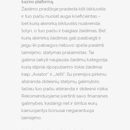
kazino platformą.
Žaidimo pradžioje pradeda kilti lėktuvėlis
ir tuo pačiu nuolat auga koeficientas –
bet kurią akimirką lėktuvėlis nuskrenda
tolyn, o tuo pačiu ir baigiasi žaidimas. Bet
kurią akimirką žaidimas gali pasibaigti ir
jeigu iki pabaigos nebuvo spėta pasiimti
laimėjimo, statymas pralaimėtas. Tai
galima laikyti naujausia žaidimų kategorija,
kurią stipriai išpopuliarino tokie žaidimai
kaip „Aviator“ ir „JetX“. Su premijos pirkimu
atsiranda didesnių statymų galimybės,
tačiau tuo pačiu atsiranda ir didesnė rizika.
Rekomenduojame įvertinti savo finansines
galimybes, kadangi net ir šimtus eurų
kainuojantys bonusai negarantuoja
laimėjimo.