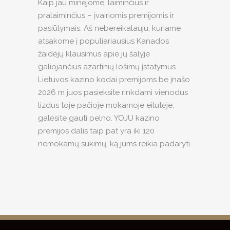
Kaip jau minėjome, laiminčius ir
pralaiminčius – įvairiomis premijomis ir
pasiūlymais. Aš nebereikalauju, kuriame
atsakome į populiariausius Kanados
žaidėjų klausimus apie jų šalyje
galiojančius azartinių lošimų įstatymus.
Lietuvos kazino kodai premijoms be įnašo
2026 m juos pasieksite rinkdami vienodus
lizdus toje pačioje mokamoje eilutėje,
galėsite gauti pelno. YOJU kazino
premijos dalis taip pat yra iki 120
nemokamų sukimų, ką jums reikia padaryti.