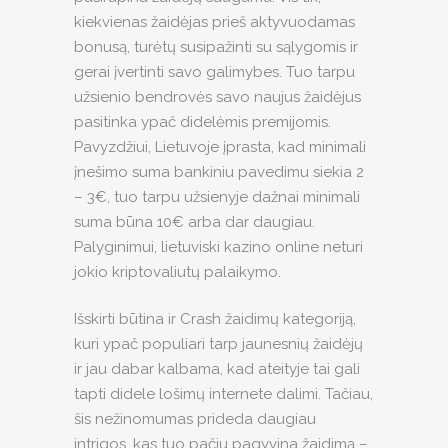
kiekvienas žaidėjas prieš aktyvuodamas
bonusą, turėtų susipažinti su sąlygomis ir
gerai įvertinti savo galimybes. Tuo tarpu
užsienio bendrovės savo naujus žaidėjus
pasitinka ypač didelėmis premijomis.
Pavyzdžiui, Lietuvoje įprasta, kad minimali
įnešimo suma bankiniu pavedimu siekia 2
– 3€, tuo tarpu užsienyje dažnai minimali
suma būna 10€ arba dar daugiau.
Palyginimui, lietuviski kazino online neturi
jokio kriptovaliutų palaikymo.
Išskirti būtina ir Crash žaidimų kategoriją,
kuri ypač populiari tarp jaunesnių žaidėjų
ir jau dabar kalbama, kad ateityje tai gali
tapti didele lošimų internete dalimi. Tačiau,
šis nežinomumas prideda daugiau
intrigos, kas tuo pačiu pagyvina žaidimą –