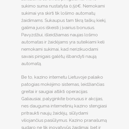
sukimo suma nustatyta 0,50€. Nemokami
sukimai yra skirti tik lošimo automatų
žaidimams. Sukaupus tam tikrą taškų kiekį,
galima juos iškeisti į įvairius bonusus.
Pavyzdžiui, išleidžiamas naujas lošimo
automatas ir žaidėjams yra suteikiami keli
nemokami sukimai, kad nerizikuodami
savais pinigais galėtų išbandyti naują
automatą.
Be to, kazino internetu Lietuvoje palaiko
patogias mokėjimo sistemas, leidžiančias
greitai ir saugiai atlikti operacijas.
Galiausiai, palyginkite bonusus ir akcijas,
nes dauguma internetinių kazino stengiasi
pritraukti naujų žaidėjų, siūlydami
viliojančius pasiūlymus. Kazino pranašumą
sudaro ne tik inovatyvūs žaidimai, bet ir