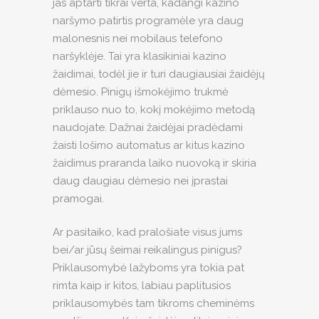
jas aptarti tikrai verta, kadangi kazino
naršymo patirtis programėle yra daug
malonesnis nei mobilaus telefono
naršyklėje. Tai yra klasikiniai kazino
žaidimai, todėl jie ir turi daugiausiai žaidėjų
dėmesio. Pinigų išmokėjimo trukmė
priklauso nuo to, kokį mokėjimo metodą
naudojate. Dažnai žaidėjai pradėdami
žaisti lošimo automatus ar kitus kazino
žaidimus praranda laiko nuovoką ir skiria
daug daugiau dėmesio nei įprastai
pramogai.
Ar pasitaiko, kad pralošiate visus jums
bei/ar jūsų šeimai reikalingus pinigus?
Priklausomybė lažyboms yra tokia pat
rimta kaip ir kitos, labiau paplitusios
priklausomybės tam tikroms cheminėms