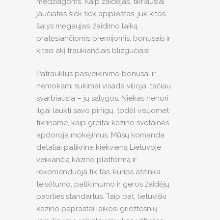
medžiagoms. Kaip žaidėjas, tikriausiai
jaučiatės šiek tiek apiplėštas, juk kitos
šalys mėgaujasi žaidimo laiką
pratęsiančiomis premijomis, bonusais ir
kitais akį traukiančiais blizgučiais!
Patrauklūs pasveikinimo bonusai ir
nemokami sukimai visada vilioja, tačiau
svarbiausia – jų sąlygos. Niekas nenori
ilgai laukti savo pinigų, todėl visuomet
tikriname, kaip greitai kazino svetainės
apdoroja mokėjimus. Mūsų komanda
detaliai patikrina kiekvieną Lietuvoje
veikiančią kazino platformą ir
rekomenduoja tik tas, kurios atitinka
teisėtumo, patikimumo ir geros žaidėjų
patirties standartus. Taip pat, lietuviški
kazino paprastai laikosi griežtesnių