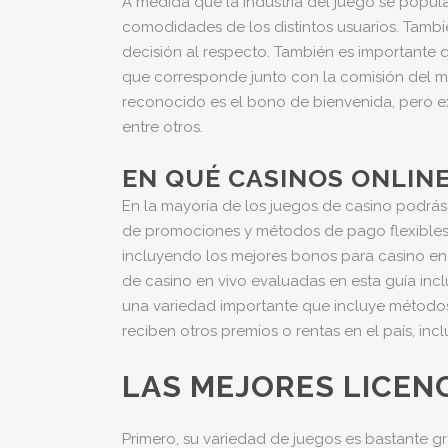
A medida que la industria del juego se popul
comodidades de los distintos usuarios. Tambi
decisión al respecto. También es importante q
que corresponde junto con la comisión del m
reconocido es el bono de bienvenida, pero ex
entre otros.
EN QUÉ CASINOS ONLINE
En la mayoría de los juegos de casino podrás
de promociones y métodos de pago flexibles, 
incluyendo los mejores bonos para casino en 
de casino en vivo evaluadas en esta guía in
una variedad importante que incluye métodos 
reciben otros premios o rentas en el país, incl
LAS MEJORES LICEN
Primero, su variedad de juegos es bastante 