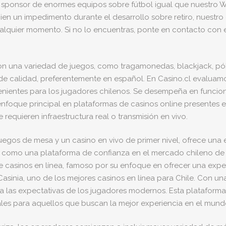
onsor de enormes equipos sobre fútbol igual que nuestro Wat
ien un impedimento durante el desarrollo sobre retiro, nuestr
cualquier momento. Si no lo encuentras, ponte en contacto con e
on una variedad de juegos, como tragamonedas, blackjack, póke
 de calidad, preferentemente en español. En Casino.cl evaluamo
entes para los jugadores chilenos. Se desempeña en funcion
 enfoque principal en plataformas de casinos online presentes e
 requieren infraestructura real o transmisión en vivo.
egos de mesa y un casino en vivo de primer nivel, ofrece una 
 como una plataforma de confianza en el mercado chileno de c
casinos en línea, famoso por su enfoque en ofrecer una experi
inia, uno de los mejores casinos en línea para Chile. Con una i
 a las expectativas de los jugadores modernos. Esta platafor
ales para aquellos que buscan la mejor experiencia en el mund