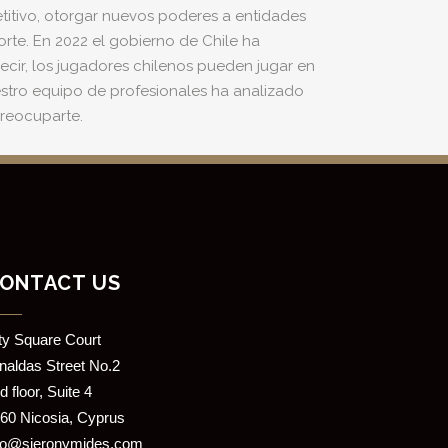
itivo, otorgar nuevos poderes a entidades
rte. En 2022 el gobierno de Chile ha
decir, los jugadores chilenos pueden jugar en
uestro equipo de profesionales ha analizado
preocuparte.
ONTACT US
ity Square Court
rnaldas Street No.2
d floor, Suite 4
60 Nicosia, Cyprus
fo@sjeronymides.com