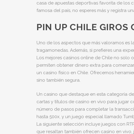
casa de apuestas deportivas favorita de los c
famosa del país, no esperes más y registra una
PIN UP CHILE GIROS
Uno de los aspectos que más valoramos es la po
tragamonedas. Además, si prefieres una experi
Los mejores casinos online de Chile no solo 
permiten obtener dinero extra para comenzar a 
un casino físico en Chile. Ofrecemos herrami
sino también segura.
Un casino que destaque en esta categoría d
cartas y títulos de casino en vivo para jugar
número de pasos para completar la transacció
hasta 500x, y un juego especial llamado Tumbl
La siguiente selección incluye juegos con RT
que resaltan también ofrecen casino en vivo, j