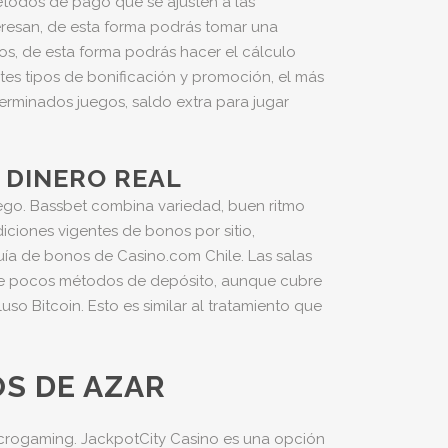
étodos de pago que se ajusten a las
teresan, de esta forma podrás tomar una
ros, de esta forma podrás hacer el cálculo
es tipos de bonificación y promoción, el más
erminados juegos, saldo extra para jugar
 DINERO REAL
uego. Bassbet combina variedad, buen ritmo
ciones vigentes de bonos por sitio,
uía de bonos de Casino.com Chile. Las salas
rece pocos métodos de depósito, aunque cubre
o Bitcoin. Esto es similar al tratamiento que
OS DE AZAR
icrogaming. JackpotCity Casino es una opción