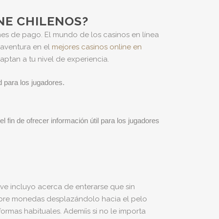
NE CHILENOS?
ones de pago. El mundo de los casinos en línea
aventura en el
mejores casinos online en
ptan a tu nivel de experiencia.
 para los jugadores.
fin de ofrecer información útil para los jugadores
ve incluyo acerca de enterarse que sin
 sobre monedas desplazándolo hacia el pelo
ormas habituales. Ademí¡s si no le importa