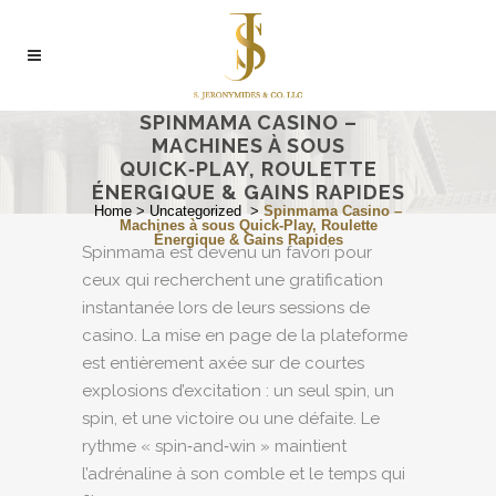
SPINMAMA CASINO –
MACHINES À SOUS
QUICK‑PLAY, ROULETTE
ÉNERGIQUE & GAINS RAPIDES
Home
>
Uncategorized
>
Spinmama Casino –
Machines à sous Quick‑Play, Roulette
Énergique & Gains Rapides
Spinmama est devenu un favori pour
ceux qui recherchent une gratification
instantanée lors de leurs sessions de
casino. La mise en page de la plateforme
est entièrement axée sur de courtes
explosions d’excitation : un seul spin, un
spin, et une victoire ou une défaite. Le
rythme « spin‑and‑win » maintient
l’adrénaline à son comble et le temps qui