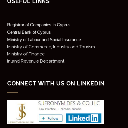
USEFUL LINKS
Registrar of Companies in Cyprus
Central Bank of Cyprus
Ministry of Labour and Social Insurance
Ministry of Commerce, Industry and Tourism
Ministry of Finance
Inland Revenue Department
CONNECT WITH US ON LINKEDIN