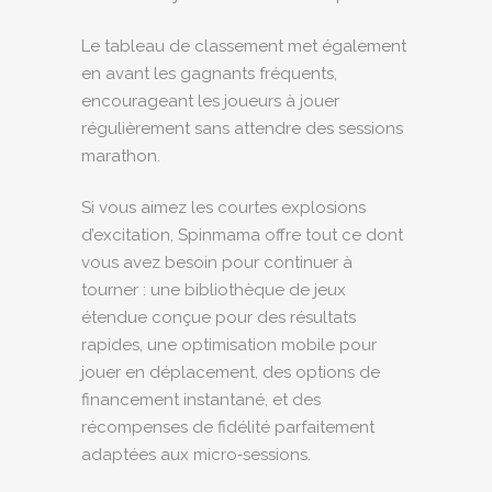
Le tableau de classement met également
en avant les gagnants fréquents,
encourageant les joueurs à jouer
régulièrement sans attendre des sessions
marathon.
Si vous aimez les courtes explosions
d’excitation, Spinmama offre tout ce dont
vous avez besoin pour continuer à
tourner : une bibliothèque de jeux
étendue conçue pour des résultats
rapides, une optimisation mobile pour
jouer en déplacement, des options de
financement instantané, et des
récompenses de fidélité parfaitement
adaptées aux micro‑sessions.