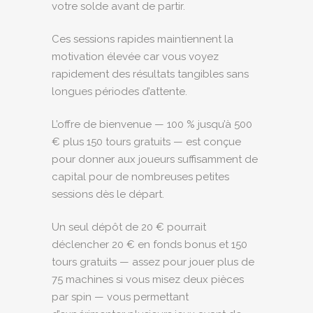
votre solde avant de partir.
Ces sessions rapides maintiennent la
motivation élevée car vous voyez
rapidement des résultats tangibles sans
longues périodes d’attente.
L’offre de bienvenue — 100 % jusqu’à 500
€ plus 150 tours gratuits — est conçue
pour donner aux joueurs suffisamment de
capital pour de nombreuses petites
sessions dès le départ.
Un seul dépôt de 20 € pourrait
déclencher 20 € en fonds bonus et 150
tours gratuits — assez pour jouer plus de
75 machines si vous misez deux pièces
par spin — vous permettant