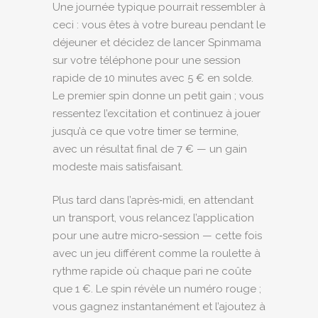
Une journée typique pourrait ressembler à
ceci : vous êtes à votre bureau pendant le
déjeuner et décidez de lancer Spinmama
sur votre téléphone pour une session
rapide de 10 minutes avec 5 € en solde.
Le premier spin donne un petit gain ; vous
ressentez l’excitation et continuez à jouer
jusqu’à ce que votre timer se termine,
avec un résultat final de 7 € — un gain
modeste mais satisfaisant.
Plus tard dans l’après‑midi, en attendant
un transport, vous relancez l’application
pour une autre micro‑session — cette fois
avec un jeu différent comme la roulette à
rythme rapide où chaque pari ne coûte
que 1 €. Le spin révèle un numéro rouge ;
vous gagnez instantanément et l’ajoutez à