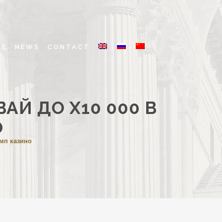
LE
NEWS
CONTACT
Й ДО X10 000 В
О
мп казино