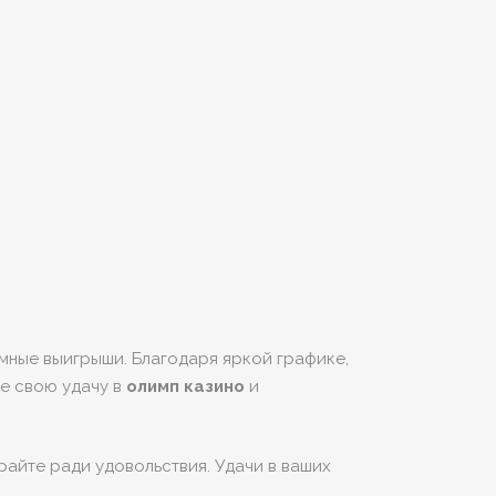
мные выигрыши. Благодаря яркой графике,
е свою удачу в
олимп казино
и
райте ради удовольствия. Удачи в ваших