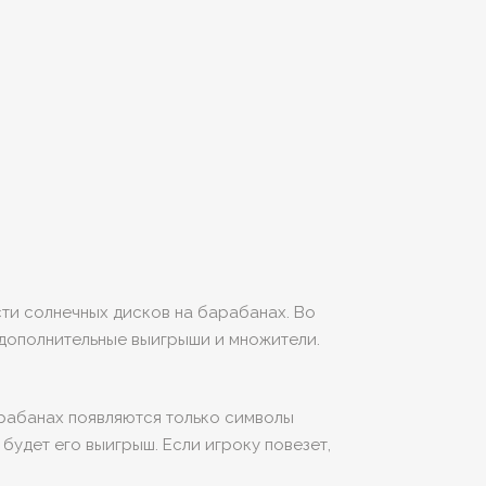
сти солнечных дисков на барабанах. Во
 дополнительные выигрыши и множители.
арабанах появляются только символы
будет его выигрыш. Если игроку повезет,