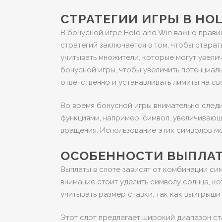
СТРАТЕГИИ ИГРЫ В HOL
В бонусной игре Hold and Win важно прави
стратегий заключается в том, чтобы стара
учитывать множители, которые могут увели
бонусной игры, чтобы увеличить потенциаль
ответственно и устанавливать лимиты на св
Во время бонусной игры внимательно след
функциями, например, символ, увеличиваю
вращения. Использование этих символов мо
ОСОБЕННОСТИ ВЫПЛАТ
Выплаты в слоте зависят от комбинации си
внимание стоит уделить символу солнца, к
учитывать размер ставки, так как выигрыш
Этот слот предлагает широкий диапазон ста