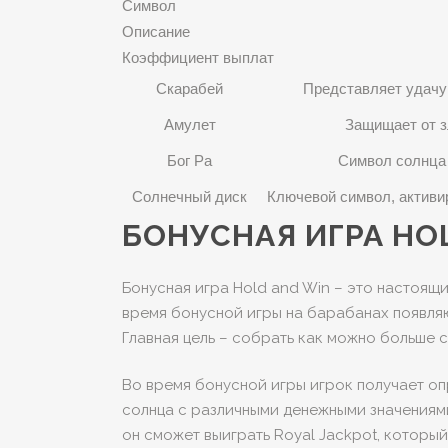
Символ
Описание
Коэффициент выплат
Скарабей
Представляет удачу
Амулет
Защищает от з
Бог Ра
Символ солнца 
Солнечный диск
Ключевой символ, активи
БОНУСНАЯ ИГРА HO
Бонусная игра Hold and Win – это настоящ
время бонусной игры на барабанах появля
Главная цель – собрать как можно больше с
Во время бонусной игры игрок получает о
солнца с различными денежными значениями
он сможет выиграть Royal Jackpot, который