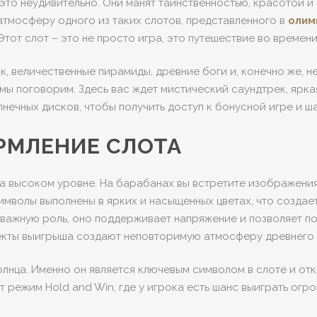
это неудивительно. Они манят таинственностью, красотой 
атмосферу одного из таких слотов, представленного в
олим
Этот слот – это не просто игра, это путешествие во времени
к, величественные пирамиды, древние боги и, конечно же, 
мы поговорим. Здесь вас ждет мистический саундтрек, ярка
нечных дисков, чтобы получить доступ к бонусной игре и ша
РМЛЕНИЕ СЛОТА
а высоком уровне. На барабанах вы встретите изображения
символы выполнены в ярких и насыщенных цветах, что созда
важную роль, оно поддерживает напряжение и позволяет по
екты выигрыша создают неповторимую атмосферу древнего 
лнца. Именно он является ключевым символом в слоте и отк
 режим Hold and Win, где у игрока есть шанс выиграть огр