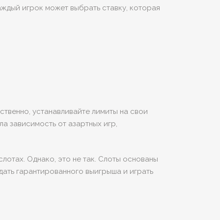
аждый игрок может выбрать ставку, которая
ственно, устанавливайте лимиты на свои
кла зависимость от азартных игр,
лотах. Однако, это не так. Слоты основаны
дать гарантированного выигрыша и играть