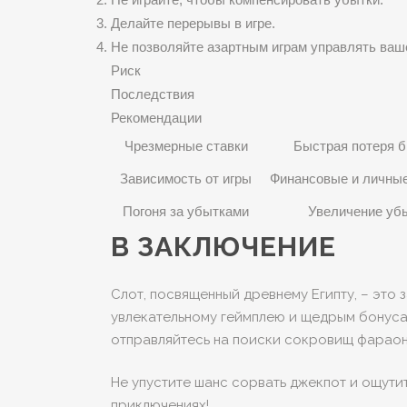
Делайте перерывы в игре.
Не позволяйте азартным играм управлять ваш
Риск
Последствия
Рекомендации
Чрезмерные ставки
Быстрая потеря 
Зависимость от игры
Финансовые и личны
Погоня за убытками
Увеличение уб
В ЗАКЛЮЧЕНИЕ
Слот, посвященный древнему Египту, – это
увлекательному геймплею и щедрым бонусам
отправляйтесь на поиски сокровищ фараон
Не упустите шанс сорвать джекпот и ощутит
приключениях!