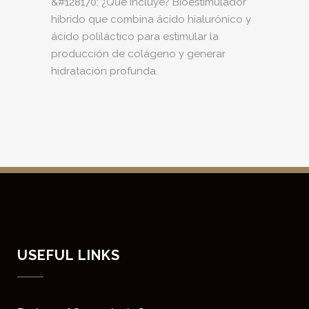
&#128170; ¿Qué incluye? Bioestimulador
híbrido que combina ácido hialurónico y
ácido poliláctico para estimular la
producción de colágeno y generar
hidratación profunda.
USEFUL LINKS