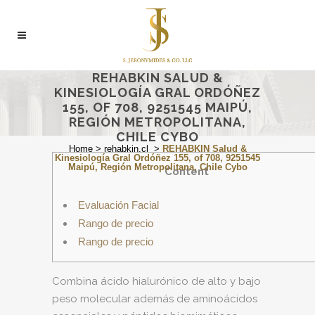
REHABKIN SALUD &
KINESIOLOGÍA GRAL ORDÓÑEZ
155, OF 708, 9251545 MAIPÚ,
REGIÓN METROPOLITANA,
CHILE CYBO
Home
>
rehabkin.cl
>
REHABKIN Salud &
Kinesiología Gral Ordóñez 155, of 708, 9251545
Maipú, Región Metropolitana, Chile Cybo
Content
Evaluación Facial
Rango de precio
Rango de precio
Combina ácido hialurónico de alto y bajo
peso molecular además de aminoácidos