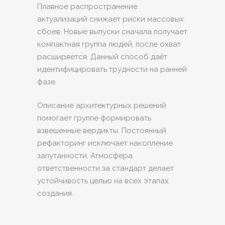
Плавное распространение
актуализаций снижает риски массовых
сбоев. Новые выпуски сначала получает
компактная группа людей, после охват
расширяется. Данный способ даёт
идентифицировать трудности на ранней
фазе.
Описание архитектурных решений
помогает группе формировать
взвешенные вердикты. Постоянный
рефакторинг исключает накопление
запутанности. Атмосфера
ответственности за стандарт делает
устойчивость целью на всех этапах
создания.