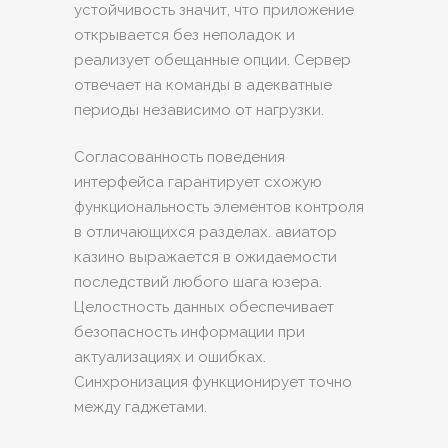
устойчивость значит, что приложение
открывается без неполадок и
реализует обещанные опции. Сервер
отвечает на команды в адекватные
периоды независимо от нагрузки.
Согласованность поведения
интерфейса гарантирует схожую
функциональность элементов контроля
в отличающихся разделах. авиатор
казино выражается в ожидаемости
последствий любого шага юзера.
Целостность данных обеспечивает
безопасность информации при
актуализациях и ошибках.
Синхронизация функционирует точно
между гаджетами.