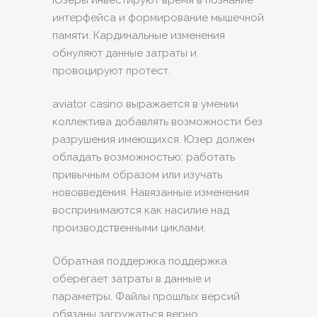
Юзеры инвестируют время в познание
интерфейса и формирование мышечной
памяти. Кардинальные изменения
обнуляют данные затраты и
провоцируют протест.
aviator casino выражается в умении
коллектива добавлять возможности без
разрушения имеющихся. Юзер должен
обладать возможностью: работать
привычным образом или изучать
нововведения. Навязанные изменения
воспринимаются как насилие над
производственными циклами.
Обратная поддержка поддержка
оберегает затраты в данные и
параметры. Файлы прошлых версий
обязаны загружаться верно.