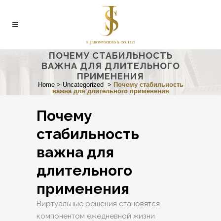
ПОЧЕМУ СТАБИЛЬНОСТЬ
ВАЖНА ДЛЯ ДЛИТЕЛЬНОГО
ПРИМЕНЕНИЯ
Home
>
Uncategorized
>
Почему стабильность
важна для длительного применения
Почему
стабильность
важна для
длительного
применения
Виртуальные решения становятся
компонентом ежедневной жизни