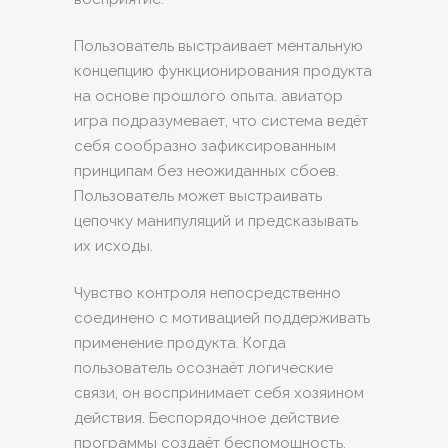
Пользователь выстраивает ментальную
концепцию функционирования продукта
на основе прошлого опыта. авиатор
игра подразумевает, что система ведёт
себя сообразно зафиксированным
принципам без неожиданных сбоев.
Пользователь может выстраивать
цепочку манипуляций и предсказывать
их исходы.
Чувство контроля непосредственно
соединено с мотивацией поддерживать
применение продукта. Когда
пользователь осознаёт логические
связи, он воспринимает себя хозяином
действия. Беспорядочное действие
программы создаёт беспомощность.