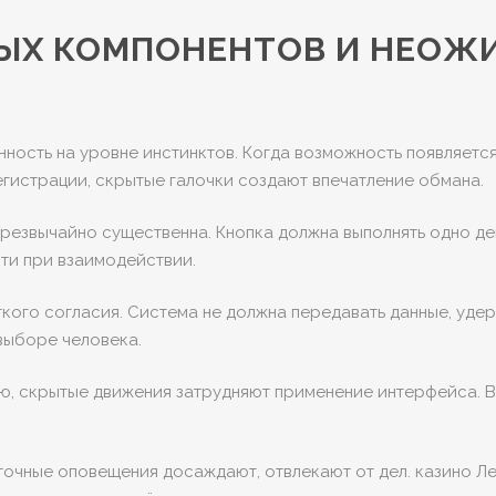
ЫХ КОМПОНЕНТОВ И НЕОЖ
ость на уровне инстинктов. Когда возможность появляется
гистрации, скрытые галочки создают впечатление обмана.
езвычайно существенна. Кнопка должна выполнять одно дей
ти при взаимодействии.
кого согласия. Система не должна передавать данные, уде
выборе человека.
ю, скрытые движения затрудняют применение интерфейса. В
точные оповещения досаждают, отвлекают от дел. казино Л