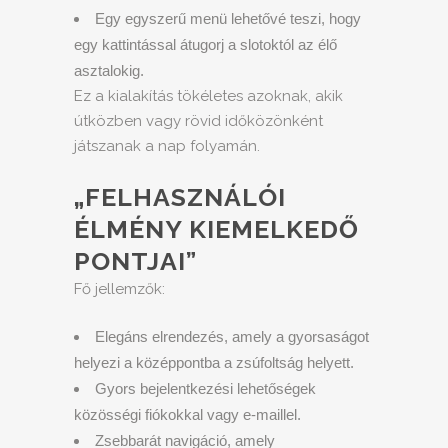
Egy egyszerű menü lehetővé teszi, hogy
egy kattintással átugorj a slotoktól az élő
asztalokig.
Ez a kialakítás tökéletes azoknak, akik
útközben vagy rövid időközönként
játszanak a nap folyamán.
„FELHASZNÁLÓI
ÉLMÉNY KIEMELKEDŐ
PONTJAI”
Fő jellemzők:
Elegáns elrendezés, amely a gyorsaságot
helyezi a középpontba a zsúfoltság helyett.
Gyors bejelentkezési lehetőségek
közösségi fiókokkal vagy e-maillel.
Zsebbarát navigáció, amely