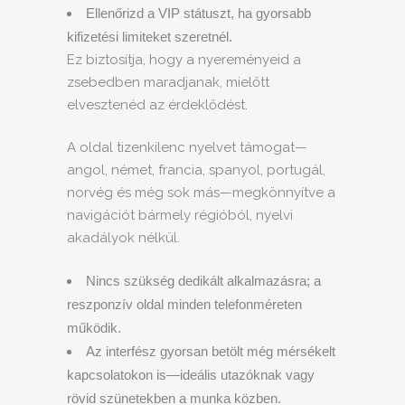
Ellenőrizd a VIP státuszt, ha gyorsabb
kifizetési limiteket szeretnél.
Ez biztosítja, hogy a nyereményeid a
zsebedben maradjanak, mielőtt
elvesztenéd az érdeklődést.
A oldal tizenkilenc nyelvet támogat—
angol, német, francia, spanyol, portugál,
norvég és még sok más—megkönnyítve a
navigációt bármely régióból, nyelvi
akadályok nélkül.
Nincs szükség dedikált alkalmazásra; a
reszponzív oldal minden telefonméreten
működik.
Az interfész gyorsan betölt még mérsékelt
kapcsolatokon is—ideális utazóknak vagy
rövid szünetekben a munka közben.