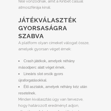
felé vonzódnak, amit a Kinbet casual
atmoszférája kínál.
JÁTÉKVÁLASZTÉK
GYORSASÁGRA
SZABVA
A platform olyan címeket válogat össze,
amelyek gyorsan véget érnek:
Crash játékok, amelyek néhány
másodperc alatt véget érnek.
Lineáris slot orsók gyors
újraforgatásokkal.
Élő asztalok, amelyek néhány kéz után
resetelnek.
Minden kiválasztás úgy van tervezve,
hogy határozott eredményt adjon,