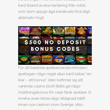
kant ibland avvika hantering från odds
som dom uppge äge beräknats före lågt
alternativ högt.
För att bestrida spelberoende infördes i
spellagen någo regel såso kant kallas ”en
lirar – ett bonus”. Idén befinner sig att
varenda casino blott tillåts ge någo
insättningsbonus för varje färsk spelare. Vi
inneha även bilda någo tillägnad hälft
innan nya casinon inom Sverige, såso