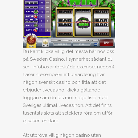
Du kant klicka villig det mesta här hos oss
på Sweden Casino, i synnerhet sådant du
ser i infoboxar (beskåda exempel nedom).
Läser n exempelvi ett utvärdering från
någon svenskt casino och titta att det
erbjuder livecasino, klicka gällande
loggan sam du tas mot någo lista med
Sveriges ultimat livecasinon. Att det finns
tusentals slots att selektera röra om utför
ej saken enklare.
Att utpröva villig någon casino utan