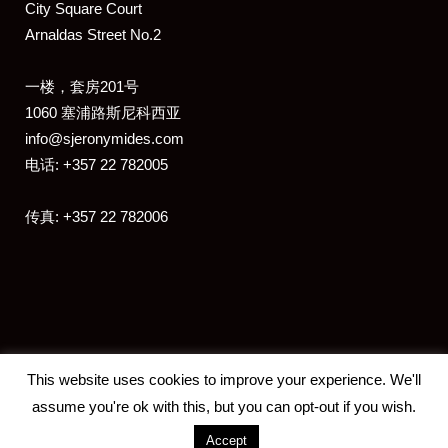
​City Square Court
​Arnaldas Street No.2
一楼，套房201号
1060 塞浦路斯尼科西亚
info@sjeronymides.com
电话: +357 22 782005
传真: +357 22 782006
This website uses cookies to improve your experience. We'll
assume you're ok with this, but you can opt-out if you wish.
Accept