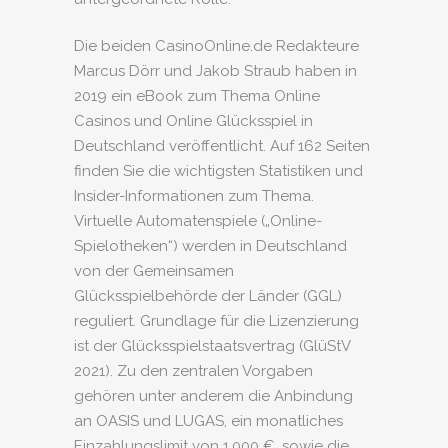
Die beiden CasinoOnline.de Redakteure
Marcus Dörr und Jakob Straub haben in
2019 ein eBook zum Thema Online
Casinos und Online Glücksspiel in
Deutschland veröffentlicht. Auf 162 Seiten
finden Sie die wichtigsten Statistiken und
Insider-Informationen zum Thema.
Virtuelle Automatenspiele („Online-
Spielotheken“) werden in Deutschland
von der Gemeinsamen
Glücksspielbehörde der Länder (GGL)
reguliert. Grundlage für die Lizenzierung
ist der Glücksspielstaatsvertrag (GlüStV
2021). Zu den zentralen Vorgaben
gehören unter anderem die Anbindung
an OASIS und LUGAS, ein monatliches
Einzahlungslimit von 1.000 €, sowie die