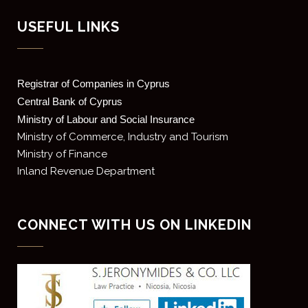
USEFUL LINKS
Registrar of Companies in Cyprus
Central Bank of Cyprus
Ministry of Labour and Social Insurance
Ministry of Commerce, Industry and Tourism
Ministry of Finance
Inland Revenue Department
CONNECT WITH US ON LINKEDIN