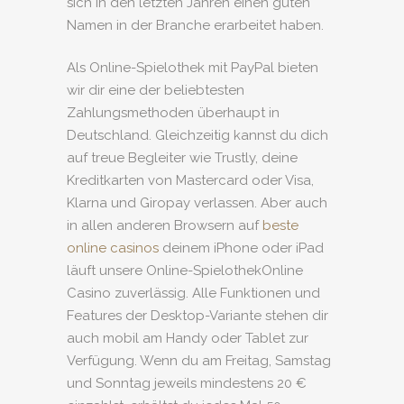
sich in den letzten Jahren einen guten
Namen in der Branche erarbeitet haben.
Als Online-Spielothek mit PayPal bieten
wir dir eine der beliebtesten
Zahlungsmethoden überhaupt in
Deutschland. Gleichzeitig kannst du dich
auf treue Begleiter wie Trustly, deine
Kreditkarten von Mastercard oder Visa,
Klarna und Giropay verlassen. Aber auch
in allen anderen Browsern auf
beste
online casinos
deinem iPhone oder iPad
läuft unsere Online-SpielothekOnline
Casino zuverlässig. Alle Funktionen und
Features der Desktop-Variante stehen dir
auch mobil am Handy oder Tablet zur
Verfügung. Wenn du am Freitag, Samstag
und Sonntag jeweils mindestens 20 €