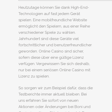
Heutzutage können Sie dank High-End-
Technologien auf fast jedem Gerät
spielen. Eine mobilfreundliche Website
ermöglicht den Spielern, aus einer Reihe
verschiedener Spiele zu wählen.
Jahrhundert sind diese Geräte viel
fortschrittlicher und benutzerfreundlicher
geworden. Online Casino sind sicher,
sofern diese über eine gültige Lizenz
verfügen. Vergewissern Sie sich deshalb,
nur bei einem seriösen Online Casino mit
Lizenz zu spielen.
So sorgen wir zum Beispiel dafür, dass die
Testberichte immer aktuell bleiben. Bei
uns erfahren Sie sofort von neuen
Aktionen oder Änderungen bei Boni und