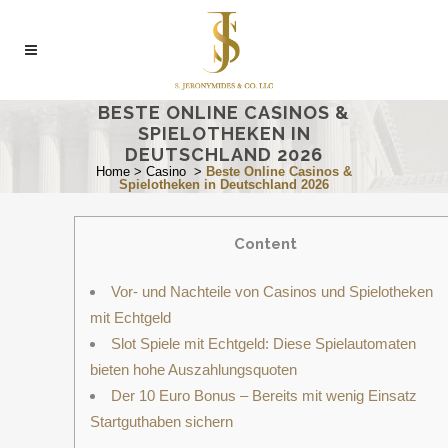
BESTE ONLINE CASINOS &
SPIELOTHEKEN IN
DEUTSCHLAND 2026
Home
>
Casino
>
Beste Online Casinos &
Spielotheken in Deutschland 2026
Content
Vor- und Nachteile von Casinos und Spielotheken
mit Echtgeld
Slot Spiele mit Echtgeld: Diese Spielautomaten
bieten hohe Auszahlungsquoten
Der 10 Euro Bonus – Bereits mit wenig Einsatz
Startguthaben sichern