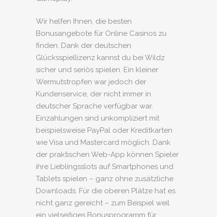
Wir helfen Ihnen, die besten
Bonusangebote für Online Casinos zu
finden. Dank der deutschen
Glücksspiellizenz kannst du bei Wildz
sicher und seriös spielen. Ein kleiner
Wermutstropfen war jedoch der
Kundenservice, der nicht immer in
deutscher Sprache verfügbar war.
Einzahlungen sind unkompliziert mit
beispielsweise PayPal oder Kreditkarten
wie Visa und Mastercard möglich. Dank
der praktischen Web-App können Spieler
ihre Lieblingsslots auf Smartphones und
Tablets spielen – ganz ohne zusätzliche
Downloads. Für die oberen Plätze hat es
nicht ganz gereicht – zum Beispiel weil
ein vielseitiges Bonusprogramm für