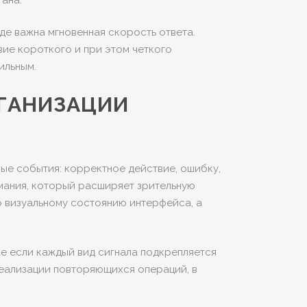
тана.
де важна мгновенная скорость ответа.
ие короткого и при этом четкого
ильным.
РГАНИЗАЦИИ
ные события: корректное действие, ошибку,
мания, который расширяет зрительную
о визуальному состоянию интерфейса, а
е если каждый вид сигнала подкрепляется
реализации повторяющихся операций, в