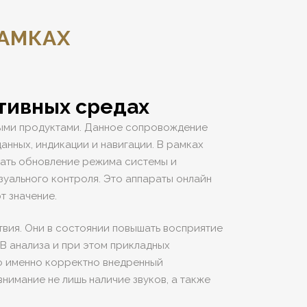
РАМКАХ
тивных средах
ыми продуктами. Данное сопровождение
анных, индикации и навигации. В рамках
вать обновление режима системы и
уального контроля. Это аппараты онлайн
т значение.
твия. Они в состоянии повышать восприятие
В анализа и при этом прикладных
то именно корректно внедренный
имание не лишь наличие звуков, а также