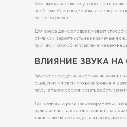
Звук выполняет ключевую роль при возникн
проблему. Критично, чтобы такие звуки ра
сигналом риска.
Для юзера данное подразумевает способно
откликом, вероятность ее не замечания сн
причину и способ исправления казино на де
ВЛИЯНИЕ ЗВУКА Н
Звуковое поведение в состоянии влиять н
ощущение мгновенного реагирования, даже
паузы а также сформировать работу замет
Для данного игрока такое выражается в ви
аудиосигнал в состоянии смягчать часть з
такие решения не создавали приводили в з