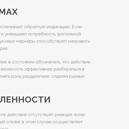
РМАХ
еспечивает обратную индикацию. Если
ги уменьшает потребность зрительной
Звуковые маркеры способствуют направить
рия.
ик в состоянии обозначать, что действие
озможность эффективнее разбираться в
нять роль разделителя, отделяя разные
ЕЛЕННОСТИ
ле действия отсутствует реакция, юзер
ый отклик в этом случае осуществляет