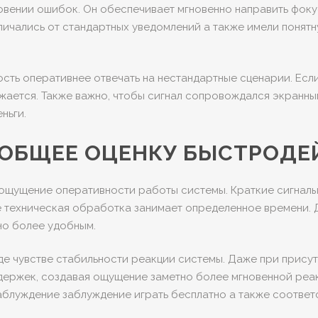
овении ошибок. Он обеспечивает мгновенно направить фокус
зличались от стандартных уведомлений а также имели понят
сть оперативнее отвечать на нестандартные сценарии. Есл
ижается. Также важно, чтобы сигнал сопровождался экранн
ньги.
А ОБЩЕЕ ОЦЕНКУ БЫСТРОД
а ощущение оперативности работы системы. Краткие сигнал
 техническая обработка занимает определенное времени.
но более удобным.
де чувстве стабильности реакции системы. Даже при прису
адержек, создавая ощущение заметно более мгновенной реак
аблуждение заблуждение играть бесплатно а также соответ