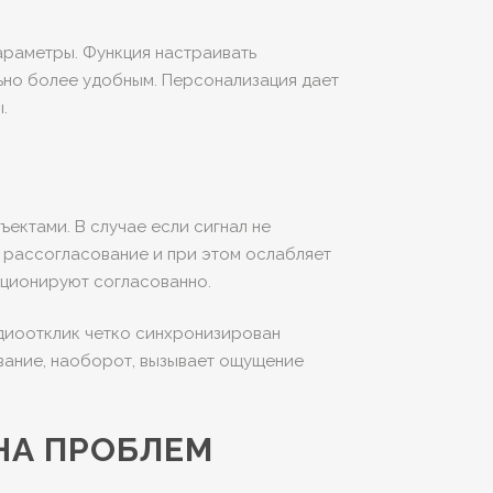
араметры. Функция настраивать
ьно более удобным. Персонализация дает
.
ектами. В случае если сигнал не
 рассогласование и при этом ослабляет
кционируют согласованно.
диоотклик четко синхронизирован
вание, наоборот, вызывает ощущение
НА ПРОБЛЕМ