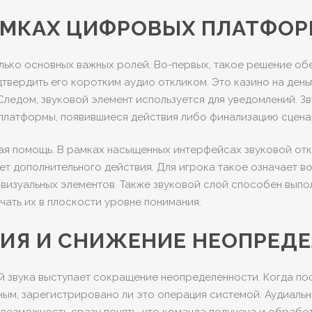
РАМКАХ ЦИФРОВЫХ ПЛАТФО
ько основных важных ролей. Во-первых, такое решение об
твердить его коротким аудио откликом. Это казино на день
Следом, звуковой элемент используется для уведомлений. 
 платформы, появившиеся действия либо финализацию сцена
я помощь. В рамках насыщенных интерфейсах звуковой откл
т дополнительного действия. Для игрока такое означает в
визуальных элементов. Также звуковой слой способен выпол
чать их в плоскости уровне понимания.
ЦИЯ И СНИЖЕНИЕ НЕОПРЕД
 звука выступает сокращение неопределенности. Когда пос
ым, зарегистрировано ли это операция системой. Аудиальн