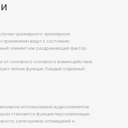
 И
 случае чрезмерного чрезмерном
ом применении ведут к состоянию
анный элемент как раздражающий фактор.
ал от основного основного взаимодействия.
зуют четкие функции. Каждый отдельный
енсивное использование аудиоэлементов,
ором становится функция персонализации.
мкости, категориями оповещений и