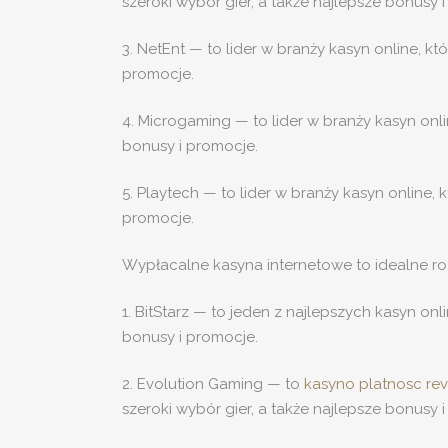
szeroki wybór gier, a także najlepsze bonusy 
3. NetEnt — to lider w branży kasyn online, kt
promocje.
4. Microgaming — to lider w branży kasyn onli
bonusy i promocje.
5. Playtech — to lider w branży kasyn online, 
promocje.
Wypłacalne kasyna internetowe to idealne roz
1. BitStarz — to jeden z najlepszych kasyn onl
bonusy i promocje.
2. Evolution Gaming — to
kasyno platnosc rev
szeroki wybór gier, a także najlepsze bonusy 