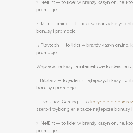
3. NetEnt — to lider w branży kasyn online, kt
promocje.
4. Microgaming — to lider w branży kasyn onli
bonusy i promocje.
5. Playtech — to lider w branży kasyn online, 
promocje.
Wypłacalne kasyna internetowe to idealne roz
1. BitStarz — to jeden z najlepszych kasyn onl
bonusy i promocje.
2. Evolution Gaming — to
kasyno platnosc rev
szeroki wybór gier, a także najlepsze bonusy 
3. NetEnt — to lider w branży kasyn online, kt
promocje.