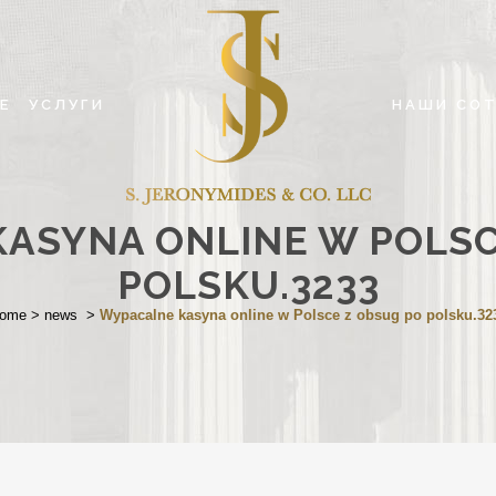
Е
УСЛУГИ
НАШИ СО
ASYNA ONLINE W POLSC
POLSKU.3233
ome
>
news
>
Wypacalne kasyna online w Polsce z obsug po polsku.32