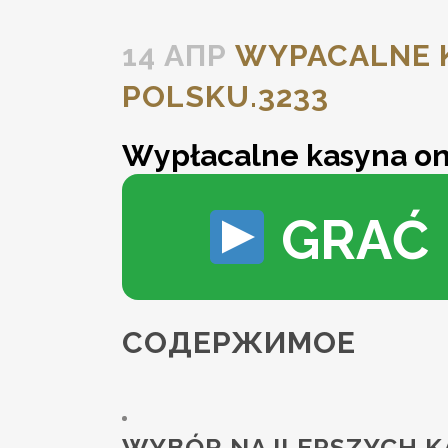
14 АПР
WYPACALNE K
POLSKU.3233
Wypłacalne kasyna onl
GRAĆ
СОДЕРЖИМОЕ
WYBÓR NAJLEPSZYCH K