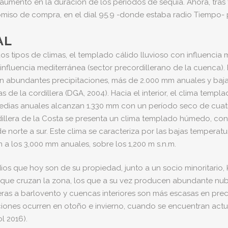
 aumento en la duración de los periodos de sequía. Ahora, tra
iso de compra, en el dial 95.9 -donde estaba radio Tiempo- p
AL
os tipos de climas, el templado cálido lluvioso con influencia 
 influencia mediterránea (sector precordillerano de la cuenca).
 con abundantes precipitaciones, más de 2.000 mm anuales y baj
s de la cordillera (DGA, 2004). Hacia el interior, el clima te
dias anuales alcanzan 1.330 mm con un período seco de cuatro
ordillera de la Costa se presenta un clima templado húmedo, c
e norte a sur. Este clima se caracteriza por las bajas temperat
n a los 3,000 mm anuales, sobre los 1,200 m s.n.m.
ios que hoy son de su propiedad, junto a un socio minoritario, 
s que cruzan la zona, los que a su vez producen abundante n
deras a barlovento y cuencas interiores son más escasas en pre
iones ocurren en otoño e invierno, cuando se encuentran actu
l 2016).