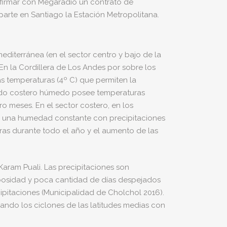
s firmar con Megaradio un contrato de
arte en Santiago la Estación Metropolitana.
mediterránea (en el sector centro y bajo de la
 En la Cordillera de Los Andes por sobre los
as temperaturas (4º C) que permiten la
mplado costero húmedo posee temperaturas
 meses. En el sector costero, en los
on una humedad constante con precipitaciones
uras durante todo el año y el aumento de las
Karam Puali. Las precipitaciones son
ubosidad y poca cantidad de días despejados
cipitaciones (Municipalidad de Cholchol 2016).
ando los ciclones de las latitudes medias con