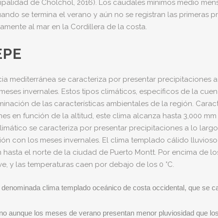
icipalidad de Cholchol, 2016). Los caudales mínimos medio men
ando se termina el verano y aún no se registran las primeras p
mente al mar en la Cordillera de la costa.
EPE
cia mediterránea se caracteriza por presentar precipitaciones
ses invernales. Estos tipos climáticos, específicos de la cuenc
inación de las características ambientales de la región. Carac
es en función de la altitud, este clima alcanza hasta 3,000 mm 
 climático se caracteriza por presentar precipitaciones a lo la
 con los meses invernales. El clima templado cálido lluvioso
n hasta el norte de la ciudad de Puerto Montt. Por encima de los
e, y las temperaturas caen por debajo de los 0 °C.
nte denominada clima templado oceánico de costa occidental, que se ca
l ano aunque los meses de verano presentan menor pluviosidad que l