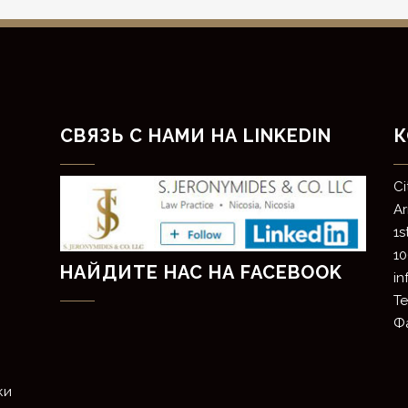
СВЯЗЬ С НАМИ НА LINKEDIN
К
​C
​A
1s
10
НАЙДИТЕ НАС НА FACEBOOK
i
Те
Фа
ки