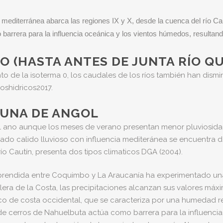
a mediterránea abarca las regiones IX y X, desde la cuenca del río Ca
arrera para la influencia oceánica y los vientos húmedos, resultand
.
 (HASTA ANTES DE JUNTA RÍO QU
to de la isoterma 0, los caudales de los ríos también han dismi
oshidricos2017.
MUNA DE ANGOL
 el ano aunque los meses de verano presentan menor pluviosida
ado calido lluvioso con influencia mediteránea se encuentra de
ío Cautín, presenta dos tipos climaticos DGA (2004).
prendida entre Coquimbo y La Araucanía ha experimentado una
lera de la Costa, las precipitaciones alcanzan sus valores máxim
de costa occidental, que se caracteriza por una humedad rela
 de cerros de Nahuelbuta actúa como barrera para la influenci