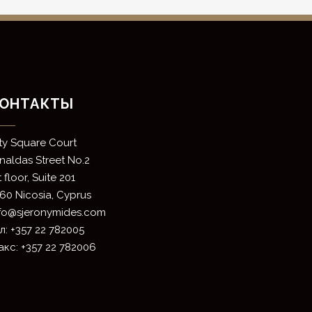
ОНТАКТЫ
ity Square Court
rnaldas Street No.2
t floor, Suite 201
60 Nicosia, Cyprus
nfo@sjeronymides.com
л: +357 22 782005
кс: +357 22 782006