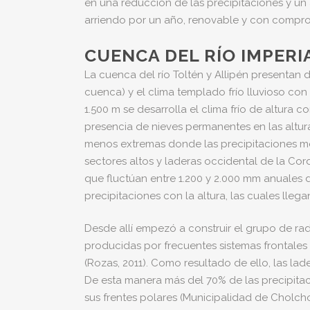
en una reducción de las precipitaciones y un
arriendo por un año, renovable y con comprom
CUENCA DEL RÍO IMPERI
La cuenca del río Toltén y Allipén presentan d
cuenca) y el clima templado frío lluvioso con
1.500 m se desarrolla el clima frío de altura
presencia de nieves permanentes en las altura
menos extremas donde las precipitaciones me
sectores altos y laderas occidental de la C
que fluctúan entre 1.200 y 2.000 mm anuales d
precipitaciones con la altura, las cuales llega
Desde allí empezó a construir el grupo de rad
producidas por frecuentes sistemas frontale
(Rozas, 2011). Como resultado de ello, las la
De esta manera más del 70% de las precipitac
sus frentes polares (Municipalidad de Cholcho