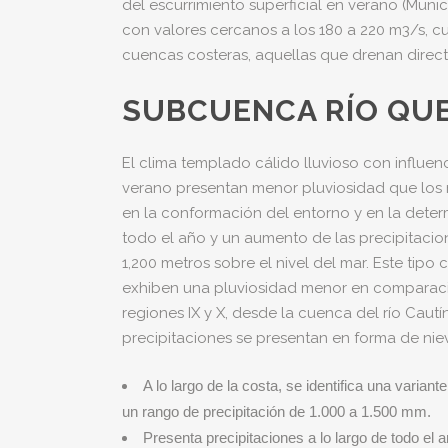
del escurrimiento superficial en verano (Mun
con valores cercanos a los 180 a 220 m3/s, cu
cuencas costeras, aquellas que drenan directa
SUBCUENCA RÍO QU
El clima templado cálido lluvioso con influen
verano presentan menor pluviosidad que los me
en la conformación del entorno y en la determ
todo el año y un aumento de las precipitacion
1,200 metros sobre el nivel del mar. Este tipo
exhiben una pluviosidad menor en comparación
regiones IX y X, desde la cuenca del río Cautí
precipitaciones se presentan en forma de niev
A lo largo de la costa, se identifica una varia
un rango de precipitación de 1.000 a 1.500 mm.
Presenta precipitaciones a lo largo de todo e