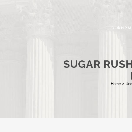
О ФИРМ
SUGAR RUSH 
Home
>
Unc