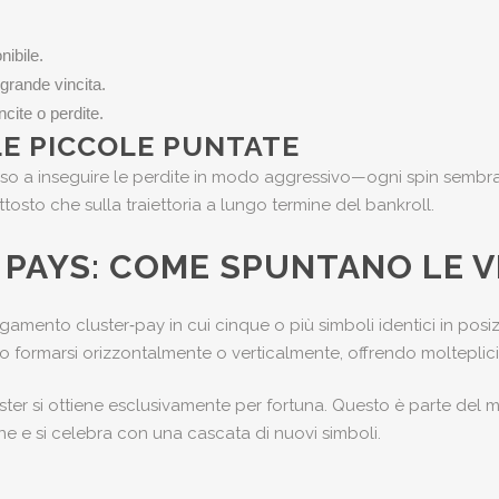
nibile.
 grande vincita.
cite o perdite.
LE PICCOLE PUNTATE
so a inseguire le perdite in modo aggressivo—ogni spin sembr
tosto che sulla traiettoria a lungo termine del bankroll.
 PAYS: COME SPUNTANO LE V
mento cluster‑pay in cui cinque o più simboli identici in posizi
no formarsi orizzontalmente o verticalmente, offrendo molteplic
uster si ottiene esclusivamente per fortuna. Questo è parte del 
ene e si celebra con una cascata di nuovi simboli.