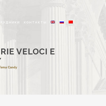
ТРУДНИКИ
КОНТАКТЫ
RIE VELOCI E
Y
a Tema Candy