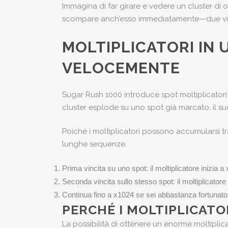
Immagina di far girare e vedere un cluster di 
scompare anch’esso immediatamente—due vinc
MOLTIPLICATORI IN 
VELOCEMENTE
Sugar Rush 1000 introduce spot moltiplicatori c
cluster esplode su uno spot già marcato, il su
Poiché i moltiplicatori possono accumularsi tr
lunghe sequenze.
Prima vincita su uno spot: il moltiplicatore inizia a 
Seconda vincita sullo stesso spot: il moltiplicatore 
Continua fino a x1024 se sei abbastanza fortunato
PERCHÉ I MOLTIPLICATOR
La possibilità di ottenere un enorme moltipl