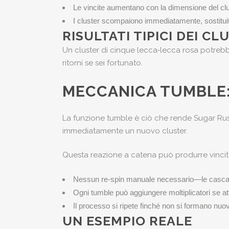
Le vincite aumentano con la dimensione del clus
I cluster scompaiono immediatamente, sostituiti
RISULTATI TIPICI DEI CL
Un cluster di cinque lecca‑lecca rosa potreb
ritorni se sei fortunato.
MECCANICA TUMBLE: 
La funzione tumble è ciò che rende Sugar Rus
immediatamente un nuovo cluster.
Questa reazione a catena può produrre vincit
Nessun re-spin manuale necessario—le casca
Ogni tumble può aggiungere moltiplicatori se at
Il processo si ripete finché non si formano nuovi
UN ESEMPIO REALE