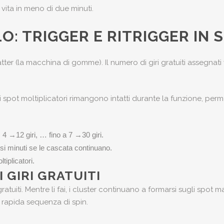
vita in meno di due minuti.
LO: TRIGGER E RITRIGGER IN
scatter (la macchina di gomme). Il numero di giri gratuiti assegnat
 gli spot moltiplicatori rimangono intatti durante la funzione, p
, 4 →12 giri, … fino a 7 →30 giri.
rsi minuti se le cascata continuano.
tiplicatori.
I GIRI GRATUITI
ratuiti. Mentre li fai, i cluster continuano a formarsi sugli spot 
 rapida sequenza di spin.