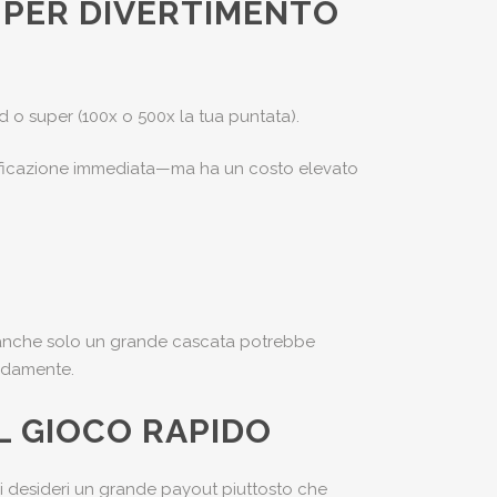
 PER DIVERTIMENTO
d o super (100x o 500x la tua puntata).
gratificazione immediata—ma ha un costo elevato
erdi anche solo un grande cascata potrebbe
pidamente.
EL GIOCO RAPIDO
cui desideri un grande payout piuttosto che