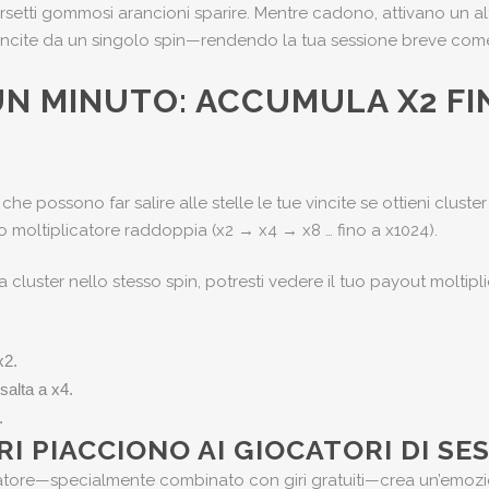
orsetti gommosi arancioni sparire. Mentre cadono, attivano un al
ite da un singolo spin—rendendo la tua sessione breve come 
UN MINUTO: ACCUMULA X2 FI
he possono far salire alle stelle le tue vincite se ottieni clus
o moltiplicatore raddoppia (x2 → x4 → x8 … fino a x1024).
a cluster nello stesso spin, potresti vedere il tuo payout moltip
x2.
salta a x4.
.
I PIACCIONO AI GIOCATORI DI SES
icatore—specialmente combinato con giri gratuiti—crea un’emozi