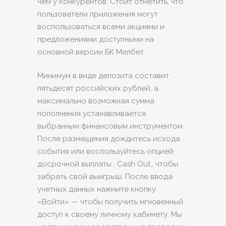
чем у конкурентов. Стоит отметить, что
пользователи приложения могут
воспользоваться всеми акциями и
предложениями доступными на
основной версии БК Мелбет.
Минимум в виде депозита составит
пятьдесят российских рублей, а
максимально возможная сумма
пополнения устанавливается
выбранным финансовым инструментом.
После размещения дождитесь исхода
события или воспользуйтесь опцией
досрочной выплаты , Cash Out,, чтобы
забрать свой выигрыш. После ввода
учетных данных нажмите кнопку
«Войти» — чтобы получить мгновенный
доступ к своему личному кабинету. Мы