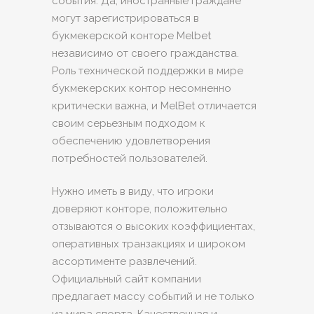
события. Да, иностранные граждане
могут зарегистрироваться в
букмекерской конторе Melbet
независимо от своего гражданства.
Роль технической поддержки в мире
букмекерских контор несомненно
критически важна, и MelBet отличается
своим серьезным подходом к
обеспечению удовлетворения
потребностей пользователей.
Нужно иметь в виду, что игроки
доверяют конторе, положительно
отзываются о высоких коэффициентах,
оперативных транзакциях и широком
ассортименте развлечений.
Официальный сайт компании
предлагает массу событий и не только