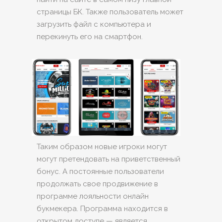
страницы БК. Также пользователь может
загрузить файл с компьютера и
перекинуть его на смартфон.
Таким образом новые игроки могут
могут претендовать на приветственный
бонус. А постоянные пользователи
продолжать свое продвижение в
программе лояльности онлайн
букмекера. Программа находится в
открытом доступе — является