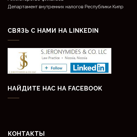
Департамент внутренних налогов Республики Кипр
СВЯЗЬ С НАМИ НА LINKEDIN
НАЙДИТЕ НАС НА FACEBOOK
КОНТАКТЫ