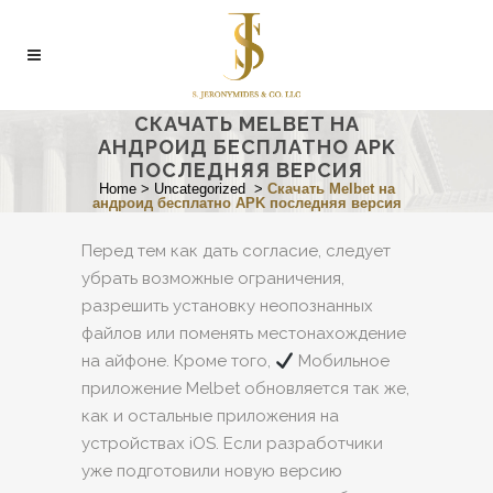
СКАЧАТЬ MELBET НА
АНДРОИД БЕСПЛАТНО APK
ПОСЛЕДНЯЯ ВЕРСИЯ
Home
>
Uncategorized
>
Скачать Melbet на
андроид бесплатно APK последняя версия
Перед тем как дать согласие, следует
убрать возможные ограничения,
разрешить установку неопознанных
файлов или поменять местонахождение
на айфоне. Кроме того,
Мобильное
приложение Melbet обновляется так же,
как и остальные приложения на
устройствах iOS.
Если разработчики
уже подготовили новую версию