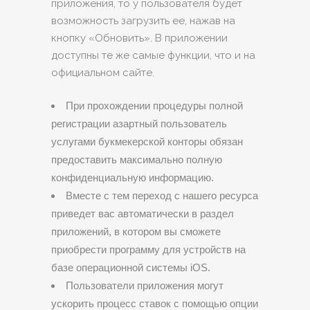
приложения, то у пользователя будет
возможность загрузить ее, нажав на
кнопку «Обновить». В приложении
доступны те же самые функции, что и на
официальном сайте.
При прохождении процедуры полной
регистрации азартный пользователь
услугами букмекерской конторы обязан
предоставить максимально полную
конфиденциальную информацию.
Вместе с тем переход с нашего ресурса
приведет вас автоматически в раздел
приложений, в котором вы сможете
приобрести программу для устройств на
базе операционной системы iOS.
Пользователи приложения могут
ускорить процесс ставок с помощью опции