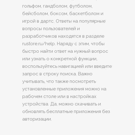
гольфом, гандболом, футболом,
бейсболом, боксом, баскетболом и
игрой в дартс. Ответы на популярные
вопросы пользователей и
разработчиков находятся в разделе
rustore.ru/help. Наряду с этим, чтобы
быстро найти ответ на нужный вопрос
или узнать о конкретной функции,
воспользуйтесь навигацией или введите
запрос в строку поиска. Важно
учитывать, что также посмотреть
установленные приложения можно на
рабочем столе или в настройках
устройства. Да, можно скачивать и
обновлять бесплатные приложения без
авторизации.