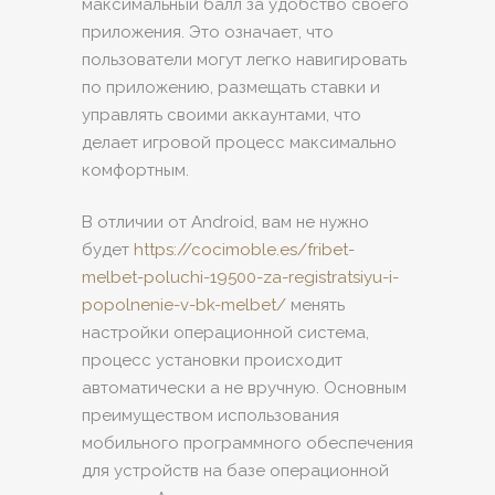
максимальный балл за удобство своего
приложения. Это означает, что
пользователи могут легко навигировать
по приложению, размещать ставки и
управлять своими аккаунтами, что
делает игровой процесс максимально
комфортным.
В отличии от Android, вам не нужно
будет
https://cocimoble.es/fribet-
melbet-poluchi-19500-za-registratsiyu-i-
popolnenie-v-bk-melbet/
менять
настройки операционной система,
процесс установки происходит
автоматически а не вручную. Основным
преимуществом использования
мобильного программного обеспечения
для устройств на базе операционной