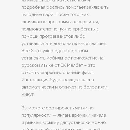
из мира спорта. Качественная и
подробная роспись помогает заключить
выгодные пари. После того, как
скачивание программы завершится,
пользователю не нужно прибегать к
помощи программистов либо
устанавливать дополнительные плагины.
Все (что нужно сделать), чтобы
установить мобильное приложение на
русском языке от БК Мелбет – это
открыть заархивированный файл.
Инсталляция будет осуществлена
автоматически и отнимет не более пяти
минут.
Вы можете сортировать матчи по
популярности — лигам, времени начала
и рынкам. Ссылку для установки можно
найти на сайте в самом низу главной