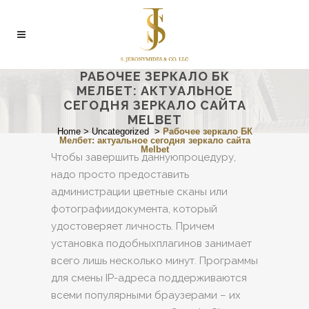
РАБОЧЕЕ ЗЕРКАЛО БК
МЕЛБЕТ: АКТУАЛЬНОЕ
СЕГОДНЯ ЗЕРКАЛО САЙТА
MELBET
Home
>
Uncategorized
>
Рабочее зеркало БК
Мелбет: актуальное сегодня зеркало сайта
Melbet
Чтобы завершить даннуюпроцедуру,
надо просто предоставить
администрации цветные сканы или
фотографиидокумента, который
удостоверяет личность. Причем
установка подобныхплагинов занимает
всего лишь несколько минут. Программы
для смены IP-адреса поддерживаются
всеми популярными браузерами – их