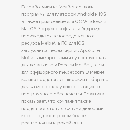
Разработчики из Мелбет создали
программы для платформ Android и iOS,
а также приложение для ОС Windows и
MacOS. Загрузка софта для Андроид
производится непосредственно с
ресурса Melbet, а ПО для iOS
загружается через сервис AppStore.
Мобильные программы существуют как
для легального в России Мелбет, так и
для оффшорного melbet.com. В Melbet
казино представлен широкий выбор игр
для казино от ведущих поставщиков
программного обеспечения. Практика
показывает, что компания также
предлагает столы с живыми дилерами,
которые дают игрокам более
реалистичный игровой опыт.