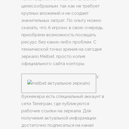
целесообразным, так как не требует
крупных вложений и не создает
значительных затрат. По опыту можно
сказать, что А игроки, в свою очередь,
приобрели возможность посещать
ресурс без каких-либо проблем. С
технической точки зрения на сегодня
зеркало Melbet, просто копия
официального сайта конторы.
У
букмекера есть специальный аккаунт в
сети Телеграм, где публикуются
рабочие ссылки на зеркала. Для
получения актуальной информации
достаточно подписаться на канал