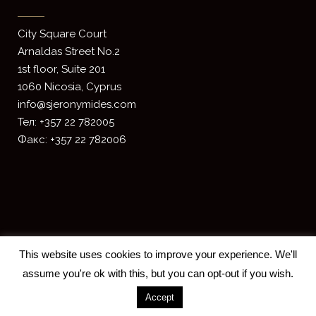
​City Square Court
​Arnaldas Street No.2
1st floor, Suite 201
1060 Nicosia, Cyprus
info@sjeronymides.com
Тел: +357 22 782005
Факс: +357 22 782006
This website uses cookies to improve your experience. We'll
assume you're ok with this, but you can opt-out if you wish.
Accept
2018 S. JERONYMIDES & CO. LLC -