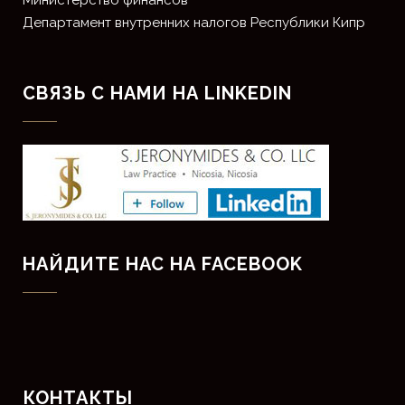
Министерство финансов
Департамент внутренних налогов Республики Кипр
СВЯЗЬ С НАМИ НА LINKEDIN
НАЙДИТЕ НАС НА FACEBOOK
КОНТАКТЫ