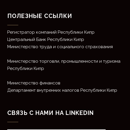
ПОЛЕЗНЫЕ ССЫЛКИ
Регистратор компаний Республики Кипр
Центральный Банк Республики Кипр
Министерство труда и социального страхования
Министерство торговли, промышленности и туризма
Республики Кипр
Министерство финансов
Департамент внутренних налогов Республики Кипр
СВЯЗЬ С НАМИ НА LINKEDIN