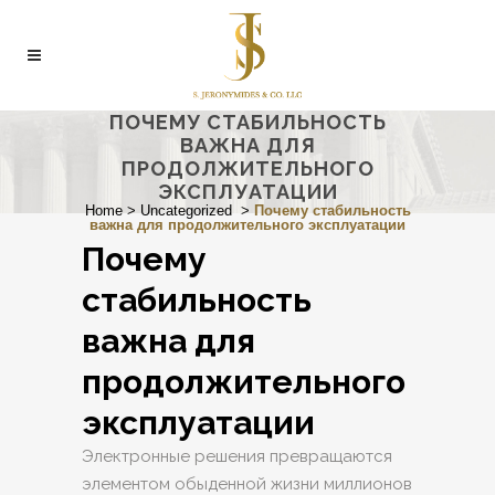
ПОЧЕМУ СТАБИЛЬНОСТЬ
ВАЖНА ДЛЯ
ПРОДОЛЖИТЕЛЬНОГО
ЭКСПЛУАТАЦИИ
Home
>
Uncategorized
>
Почему стабильность
важна для продолжительного эксплуатации
Почему
стабильность
важна для
продолжительного
эксплуатации
Электронные решения превращаются
элементом обыденной жизни миллионов