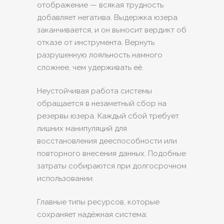
отображение — всякая трудность
добавляет негатива. Выдержка юзера
заканчивается, и он выносит вердикт об
отказе от инструмента. Вернуть
разрушенную лояльность намного
сложнее, чем удерживать её.
Неустойчивая работа системы
обращается в незаметный сбор на
резервы юзера. Каждый сбой требует
лишних манипуляций для
восстановления дееспособности или
повторного внесения данных. Подобные
затраты собираются при долгосрочном
использовании.
Главные типы ресурсов, которые
сохраняет надёжная система: