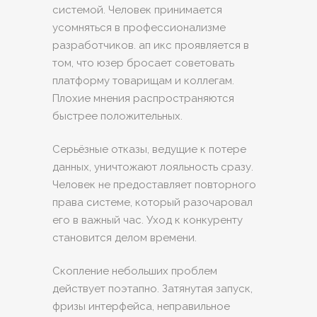
системой. Человек принимается
усомняться в профессионализме
разработчиков. ап икс проявляется в
том, что юзер бросает советовать
платформу товарищам и коллегам.
Плохие мнения распространяются
быстрее положительных.
Серьёзные отказы, ведущие к потере
данных, уничтожают лояльность сразу.
Человек не предоставляет повторного
права системе, который разочаровал
его в важный час. Уход к конкуренту
становится делом времени.
Скопление небольших проблем
действует поэтапно. Затянутая запуск,
фризы интерфейса, неправильное