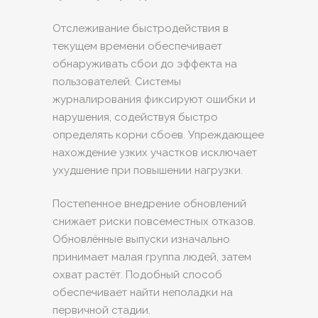
Отслеживание быстродействия в
текущем времени обеспечивает
обнаруживать сбои до эффекта на
пользователей. Системы
журналирования фиксируют ошибки и
нарушения, содействуя быстро
определять корни сбоев. Упреждающее
нахождение узких участков исключает
ухудшение при повышении нагрузки.
Постепенное внедрение обновлений
снижает риски повсеместных отказов.
Обновлённые выпуски изначально
принимает малая группа людей, затем
охват растёт. Подобный способ
обеспечивает найти неполадки на
первичной стадии.