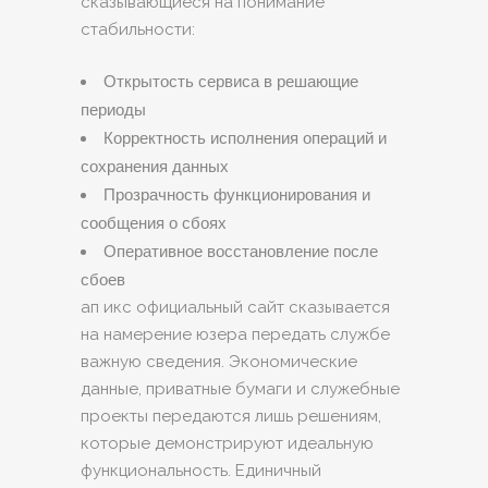
сказывающиеся на понимание
стабильности:
Открытость сервиса в решающие
периоды
Корректность исполнения операций и
сохранения данных
Прозрачность функционирования и
сообщения о сбоях
Оперативное восстановление после
сбоев
ап икс официальный сайт сказывается
на намерение юзера передать службе
важную сведения. Экономические
данные, приватные бумаги и служебные
проекты передаются лишь решениям,
которые демонстрируют идеальную
функциональность. Единичный