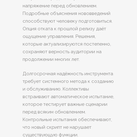
напряжение перед обновлением.
Подробные объяснения нововведений
способствуют человеку подготовиться.
Опция отката к прошлой релизу даёт
ощущение управления. Решения,
которые актуализируются постепенно,
сохраняют верность аудитории на
продолжении многих лет.
Долгосрочная надёжность инструмента
требует системного метода к созданию
и обслуживанию. Коллективы
встраивают автоматическое испытание,
которое тестирует важные сценарии
перед всяким обновлением.
Контрольные испытания обеспечивают,
что новый скрипт не нарушает
существующую функции.