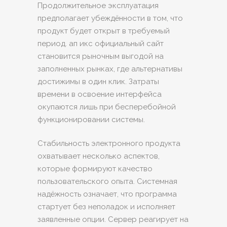
Продолжительное эксплуатация
предполагает убеждённости в том, что
продукт будет открыт в требуемый
период. ап икс официальный сайт
становится рыночным выгодой на
заполненных рынках, где альтернативы
достижимы в один клик. Затраты
времени в освоение интерфейса
окупаются лишь при бесперебойной
функционировании системы.
Стабильность электронного продукта
охватывает несколько аспектов,
которые формируют качество
пользовательского опыта. Системная
надёжность означает, что программа
стартует без неполадок и исполняет
заявленные опции. Сервер реагирует на