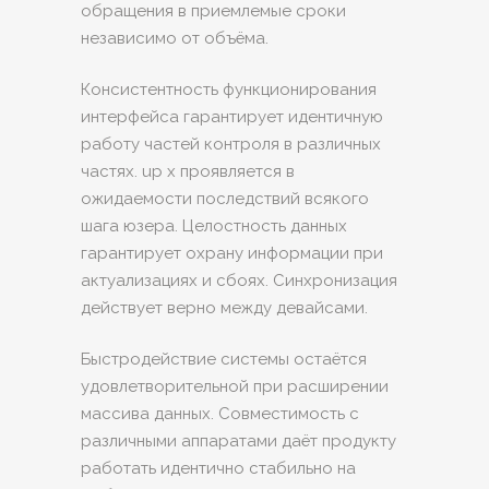
обращения в приемлемые сроки
независимо от объёма.
Консистентность функционирования
интерфейса гарантирует идентичную
работу частей контроля в различных
частях. up x проявляется в
ожидаемости последствий всякого
шага юзера. Целостность данных
гарантирует охрану информации при
актуализациях и сбоях. Синхронизация
действует верно между девайсами.
Быстродействие системы остаётся
удовлетворительной при расширении
массива данных. Совместимость с
различными аппаратами даёт продукту
работать идентично стабильно на