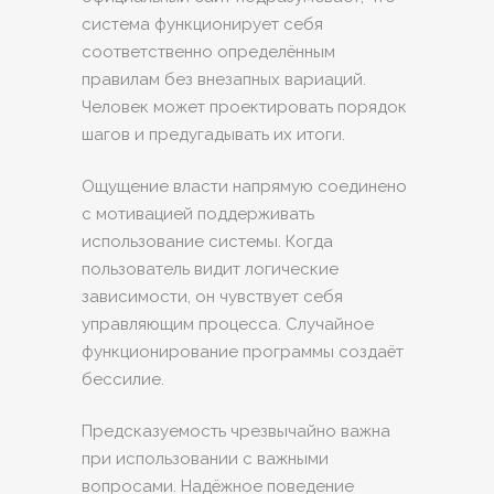
система функционирует себя
соответственно определённым
правилам без внезапных вариаций.
Человек может проектировать порядок
шагов и предугадывать их итоги.
Ощущение власти напрямую соединено
с мотивацией поддерживать
использование системы. Когда
пользователь видит логические
зависимости, он чувствует себя
управляющим процесса. Случайное
функционирование программы создаёт
бессилие.
Предсказуемость чрезвычайно важна
при использовании с важными
вопросами. Надёжное поведение