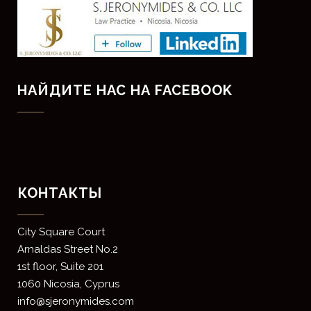
НАЙДИТЕ НАС НА FACEBOOK
КОНТАКТЫ
​City Square Court
​Arnaldas Street No.2
1st floor, Suite 201
1060 Nicosia, Cyprus
info@sjeronymides.com