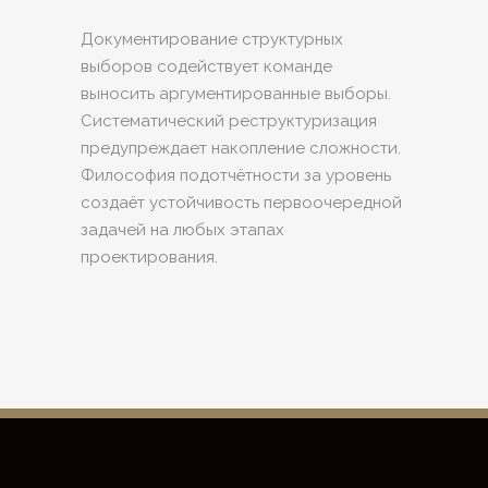
Документирование структурных
выборов содействует команде
выносить аргументированные выборы.
Систематический реструктуризация
предупреждает накопление сложности.
Философия подотчётности за уровень
создаёт устойчивость первоочередной
задачей на любых этапах
проектирования.