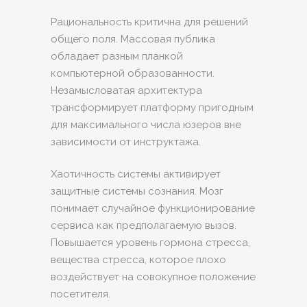
Рациональность критична для решений
общего поля. Массовая публика
обладает разным планкой
компьютерной образованности.
Незамысловатая архитектура
трансформирует платформу пригодным
для максимального числа юзеров вне
зависимости от инструктажа.
Хаотичность системы активирует
защитные системы сознания. Мозг
понимает случайное функционирование
сервиса как предполагаемую вызов.
Повышается уровень гормона стресса,
вещества стресса, которое плохо
воздействует на совокупное положение
посетителя.