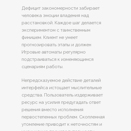
Дефицит закономерности забирает
человека эмоции владения над
расстановкой. Каждое шаг делается
экспериментом с таинственным
финишем. Клиент не умеет
прогнозировать этапы и должен
Игровые автоматы регулярно
подстраиваться к изменяющимся
сценариям работы.
Непредсказуемое действие деталей
интерфейса истощает мыслительные
средства. Пользователь издерживает
ресурс на усилия предугадать ответ
решения вместо исполнения
первостепенных проблем. Скопленная
утомление приводит к неточностям и