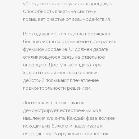
убежденность в результатах процедур.
Способность влиять на систему
повышает счастье от взаимодействия.
Расходование господства порождает
беспокойство и стремление прекратить
функционирование. UI должен давать
откликающуюся связь на отдельное
операцию. Доступные индикаторы
ходов и вероятность отклонения
действий повышают впечатление
подконтрольности решением.
Логическая цепочка шагов
демонстрирует естественный ход
мышления клиента. Каждый фаза должен
исходить из былого и нацеливать к
очередному. Разрушение логических