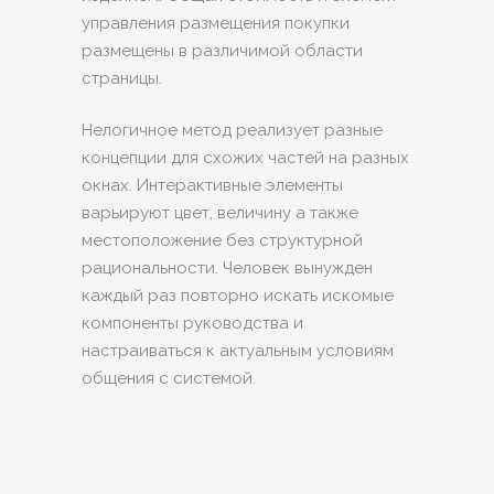
управления размещения покупки
размещены в различимой области
страницы.
Нелогичное метод реализует разные
концепции для схожих частей на разных
окнах. Интерактивные элементы
варьируют цвет, величину а также
местоположение без структурной
рациональности. Человек вынужден
каждый раз повторно искать искомые
компоненты руководства и
настраиваться к актуальным условиям
общения с системой.