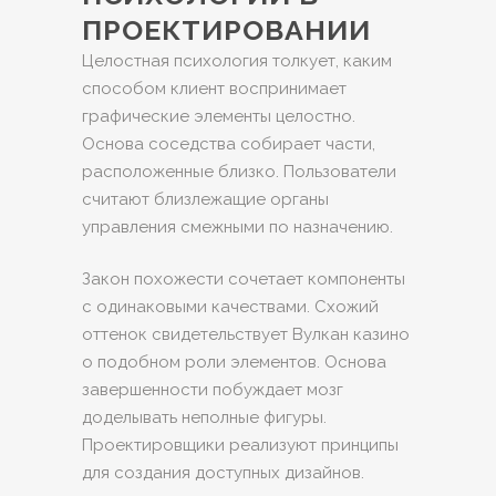
ПРОЕКТИРОВАНИИ
Целостная психология толкует, каким
способом клиент воспринимает
графические элементы целостно.
Основа соседства собирает части,
расположенные близко. Пользователи
считают близлежащие органы
управления смежными по назначению.
Закон похожести сочетает компоненты
с одинаковыми качествами. Схожий
оттенок свидетельствует Вулкан казино
о подобном роли элементов. Основа
завершенности побуждает мозг
доделывать неполные фигуры.
Проектировщики реализуют принципы
для создания доступных дизайнов.