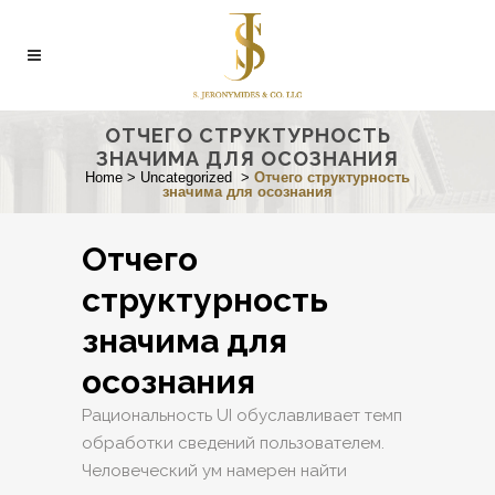
ОТЧЕГО СТРУКТУРНОСТЬ
ЗНАЧИМА ДЛЯ ОСОЗНАНИЯ
Home
>
Uncategorized
>
Отчего структурность
значима для осознания
Отчего
структурность
значима для
осознания
Рациональность UI обуславливает темп
обработки сведений пользователем.
Человеческий ум намерен найти