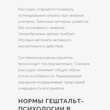
Рассудок старается понижать
потенциальные затраты при анализе
контента. Типичные паттерны узнаются
без осознанного анализа.
Своеобразные детали требуют
Игровые автоматы активного
мыслительного действия.
Систематическая восприятие
происходит последовательно. Сначала
рассудок понимает общую образ,
потом особенности. Рациональная
иерархия поддерживает природный
очередность восприятия.
НОРМЫ ГЕШТАЛЬТ-
ПСИХОЛОГИИ В