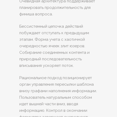
Очевидная архитектура поддерживает
планировать продолжительность для
финиша вопроса.
Бессистемный цепочка действий
побуждает отступать к предыдущим
этапам. Форма учета с хаотичной
очередностью ячеек злит юзеров.
Собирание соединенных контента и
природный последовательность
вписывания ускоряет поток.
Рациональное подход позиционирует
орган управления пересылки шаблона
внизу графами наполнения информации.
Пользователь натуральным способом
идет вышней части вниз, вводя
информацию. Контрол в окончании