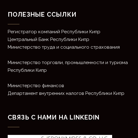
ПОЛЕЗНЫЕ ССЫЛКИ
Регистратор компаний Республики Кипр
Центральный Банк Республики Кипр
Министерство труда и социального страхования
Министерство торговли, промышленности и туризма
Республики Кипр
Министерство финансов
Департамент внутренних налогов Республики Кипр
СВЯЗЬ С НАМИ НА LINKEDIN