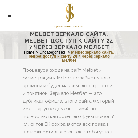
MELBET ЗЕРКАЛО САЙТА,
MELBET ДОСТУП К САЙТУ 24
7 ЧЕРЕЗ ЗЕРКАЛО МЕЛБЕТ
Home
>
Uncategorized
>
Melbet зеркало сайта,
Melbet доступ к сайту 24 7 через зеркало
Мелбет
Процедура входа на сайт Melbet и
регистрации в Melbet не займет много
времени и будет максимально простой
и понятной. Зеркало Мелбет — это
дубликат официального сайта (который
имеет другое доменное имя), но
полностью повторяет его функционал. У
клиентов БК сохраняются все права и
возможности для ставкок.
Чтобы узнать