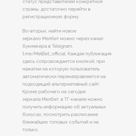
статус представителей конкретной
страны, достаточно перейти в
регистрационную форму.
Во-вторых, найти новое
зеркало Мелбет можно через канал
букмекера в Telegram,
t.me/MelBet_official. Каждая публикация
здесь сопровождается кнопкой, при
нажатии на которую пользователь
автоматически перенаправляется на
подходящий альтернативный сайт.
Кроме рабочего на сегодня
зеркала Мелбет, в ТГ-канале можно
получить информацию об актуальных
бонусах, посмотреть расписание
ближайших топовых событий и не
только.