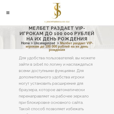
МЕЛБЕТ РАЗДАЕТ VIP-
ИГРОКАМ ДО 100 000 РУБЛЕЙ
НА ИХ ДЕНЬ РОЖДЕНИЯ
Home
>
Uncategorized
>
Мелбет раздает VIP-
игрокам до 100 000 рублей на их день
рождения
Для удобства пользователей, вы можете
зайти в 1xbet по логину и наслаждаться
всеми доступными функциями. Для
дополнительного удобства игроки
могут установить расширение для
браузера, которое автоматически
перенаправляет на рабочее зеркало
при блокировке основного сайта.
Такой способ позволяет избежать