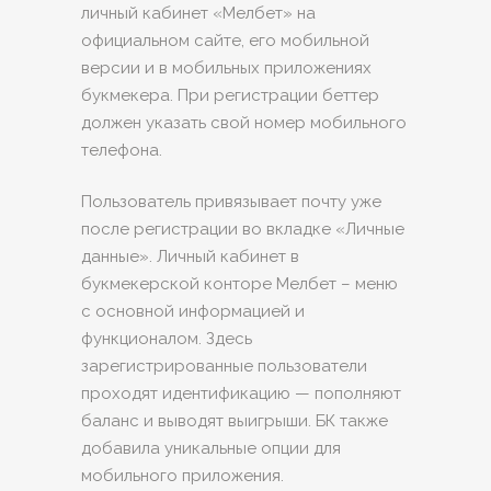
личный кабинет «Мелбет» на
официальном сайте, его мобильной
версии и в мобильных приложениях
букмекера. При регистрации беттер
должен указать свой номер мобильного
телефона.
Пользователь привязывает почту уже
после регистрации во вкладке «Личные
данные». Личный кабинет в
букмекерской конторе Мелбет – меню
с основной информацией и
функционалом. Здесь
зарегистрированные пользователи
проходят идентификацию — пополняют
баланс и выводят выигрыши. БК также
добавила уникальные опции для
мобильного приложения.