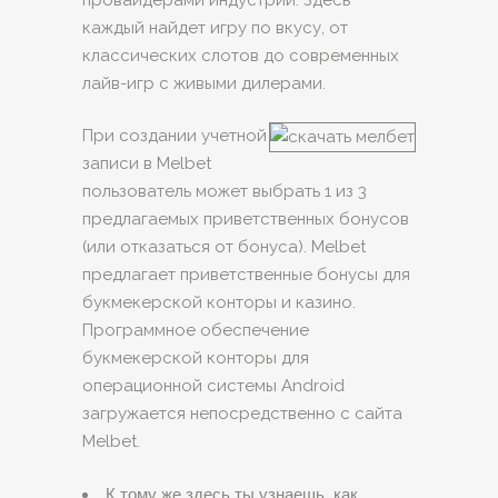
провайдерами индустрии. Здесь
каждый найдет игру по вкусу, от
классических слотов до современных
лайв-игр с живыми дилерами.
При создании учетной
записи в Melbet
пользователь может выбрать 1 из 3
предлагаемых приветственных бонусов
(или отказаться от бонуса). Melbet
предлагает приветственные бонусы для
букмекерской конторы и казино.
Программное обеспечение
букмекерской конторы для
операционной системы Android
загружается непосредственно с сайта
Melbet.
К тому же здесь ты узнаешь, как