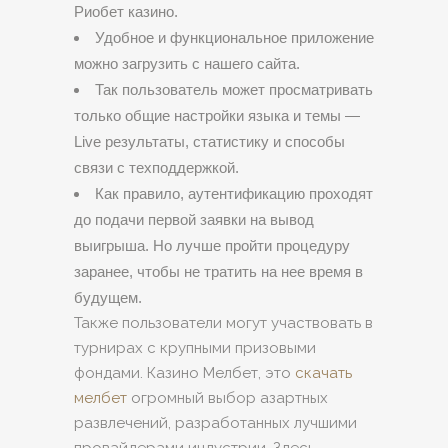
Риобет казино.
Удобное и функциональное приложение
можно загрузить с нашего сайта.
Так пользователь может просматривать
только общие настройки языка и темы —
Live результаты, статистику и способы
связи с техподдержкой.
Как правило, аутентификацию проходят
до подачи первой заявки на вывод
выигрыша. Но лучше пройти процедуру
заранее, чтобы не тратить на нее время в
будущем.
Также пользователи могут участвовать в
турнирах с крупными призовыми
фондами. Казино Мелбет, это
скачать
мелбет
огромный выбор азартных
развлечений, разработанных лучшими