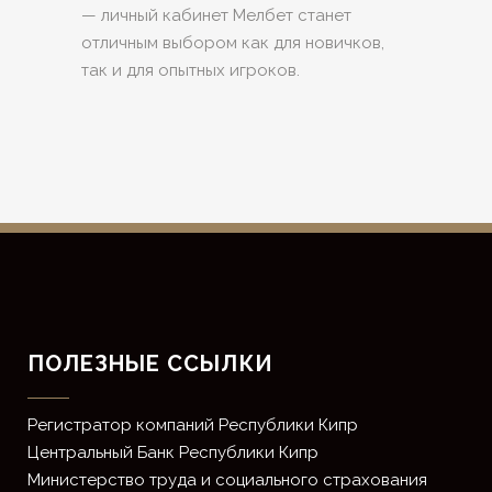
— личный кабинет Мелбет станет
отличным выбором как для новичков,
так и для опытных игроков.
ПОЛЕЗНЫЕ ССЫЛКИ
Регистратор компаний Республики Кипр
Центральный Банк Республики Кипр
Министерство труда и социального страхования