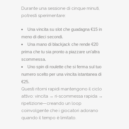
Durante una sessione di cinque minuti,
potresti sperimentare:
Una vincita su slot che guadagna €15 in
meno di dieci secondi.
Una mano di blackjack che rende €20
prima che tu sia pronto a piazzare un’altra
scommessa.
Uno spin di roulette che si ferma sul tuo
numero scelto per una vincita istantanea di
€25.
Questi ritorni rapidi mantengono il ciclo
attivo: vincita → ri-scommessa rapida →
ripetizione—creando un loop
coinvolgente che i giocatori adorano
quando il tempo è limitato.