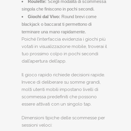
Roulette:
Scegli modalità di scommessa
singola che finiscono in pochi secondi.
Giochi dal Vivo:
Round brevi come
blackjack o baccarat ti permettono di
terminare una mano rapidamente.
Poiché l’interfaccia evidenzia i giochi più
votati in visualizzazione mobile, troverai il
tuo prossimo colpo in pochi secondi
dall’apertura dell’app.
Il gioco rapido richiede decisioni rapide.
Invece di deliberare su somme grandi,
molti utenti mobili impostano livelli di
scommessa predefiniti che possono
essere attivati con un singolo tap.
Dimensioni tipiche delle scommesse per
sessioni veloci: