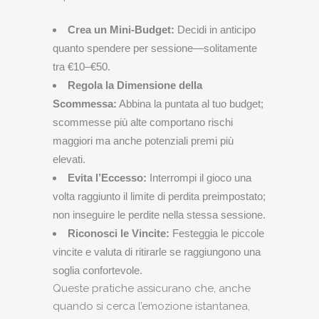
Crea un Mini‑Budget:
Decidi in anticipo
quanto spendere per sessione—solitamente
tra €10–€50.
Regola la Dimensione della
Scommessa:
Abbina la puntata al tuo budget;
scommesse più alte comportano rischi
maggiori ma anche potenziali premi più
elevati.
Evita l’Eccesso:
Interrompi il gioco una
volta raggiunto il limite di perdita preimpostato;
non inseguire le perdite nella stessa sessione.
Riconosci le Vincite:
Festeggia le piccole
vincite e valuta di ritirarle se raggiungono una
soglia confortevole.
Queste pratiche assicurano che, anche
quando si cerca l’emozione istantanea,