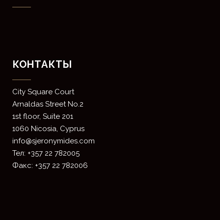
КОНТАКТЫ
​City Square Court
​Arnaldas Street No.2
1st floor, Suite 201
1060 Nicosia, Cyprus
info@sjeronymides.com
Тел: +357 22 782005
Факс: +357 22 782006