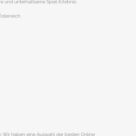
re und unterhaltsame Spiel-Erlebnis:
Österreich.
se. Wir haben eine Auswahl der besten Online