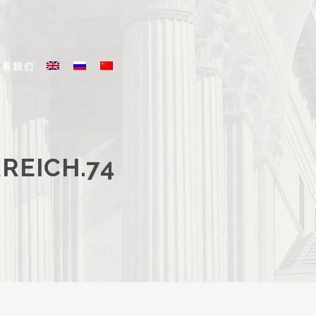
联系我们
REICH.74