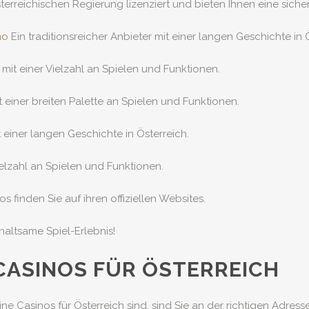
erreichischen Regierung lizenziert und bieten Ihnen eine siche
no
Ein traditionsreicher Anbieter mit einer langen Geschichte in 
mit einer Vielzahl an Spielen und Funktionen.
t einer breiten Palette an Spielen und Funktionen.
 einer langen Geschichte in Österreich.
Vielzahl an Spielen und Funktionen.
 finden Sie auf ihren offiziellen Websites.
haltsame Spiel-Erlebnis!
 CASINOS FÜR ÖSTERREICH
 Casinos für Österreich sind, sind Sie an der richtigen Adres