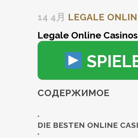
14 4月
LEGALE ONLINE
Legale Online Casinos
SPIEL
СОДЕРЖИМОЕ
DIE BESTEN ONLINE CAS