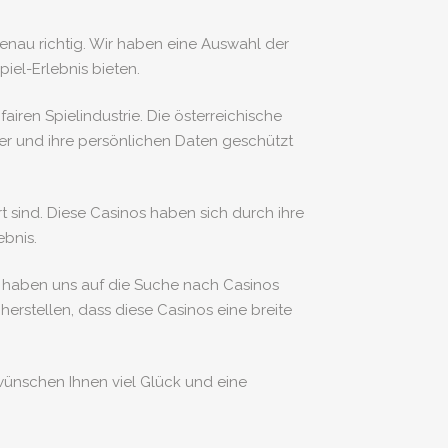
enau richtig. Wir haben eine Auswahl der
iel-Erlebnis bieten.
airen Spielindustrie. Die österreichische
her und ihre persönlichen Daten geschützt
t sind. Diese Casinos haben sich durch ihre
ebnis.
ir haben uns auf die Suche nach Casinos
erstellen, dass diese Casinos eine breite
 wünschen Ihnen viel Glück und eine