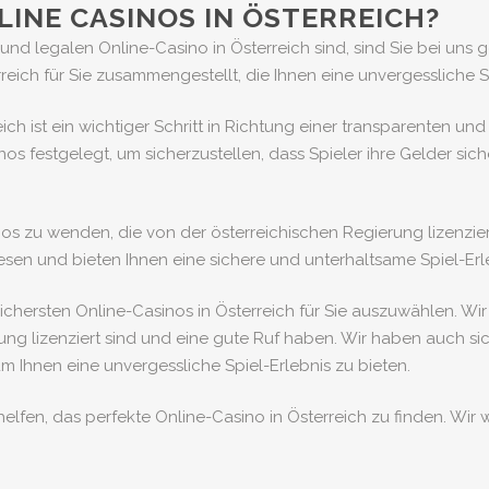
INE CASINOS IN ÖSTERREICH?
d legalen Online-Casino in Österreich sind, sind Sie bei uns g
eich für Sie zusammengestellt, die Ihnen eine unvergessliche Sp
h ist ein wichtiger Schritt in Richtung einer transparenten und f
os festgelegt, um sicherzustellen, dass Spieler ihre Gelder sic
os zu wenden, die von der österreichischen Regierung lizenzier
iesen und bieten Ihnen eine sichere und unterhaltsame Spiel-Erl
ichersten Online-Casinos in Österreich für Sie auszuwählen. W
ng lizenziert sind und eine gute Ruf haben. Wir haben auch sich
m Ihnen eine unvergessliche Spiel-Erlebnis zu bieten.
lfen, das perfekte Online-Casino in Österreich zu finden. Wir