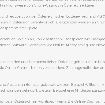
 Funktionsweise von Online-Casinos in Österreich erklären.
t und reguliert von der Österreichischen Lotterie-Treuhand AG (ÖLL
n in Österreich verantwortlich. Die Lizenzen werden an Onlin
ransparenz ihrer Spiele.
Vielzahl an Spielen an, von klassischen Tischspielen wie Blackj
ierten Software-Herstellern wie NetEnt, Microgaming und Novo
os anmelden und ihre persönlichen Daten angeben, um ein Konto
ie Online-Casinos bieten verschiedene Zahlungsmethoden an, w
h eine Vielzahl an Bonusangeboten, wie zum Beispiel Willkomme
edingungen geknüpft, wie zum Beispiel eine Mindesteinzahlung
Casinos in Österreich ein wichtiges Thema. Die Online-Casinos mü