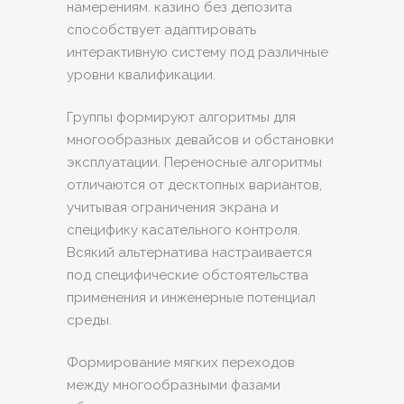
намерениям. казино без депозита
способствует адаптировать
интерактивную систему под различные
уровни квалификации.
Группы формируют алгоритмы для
многообразных девайсов и обстановки
эксплуатации. Переносные алгоритмы
отличаются от десктопных вариантов,
учитывая ограничения экрана и
специфику касательного контроля.
Всякий альтернатива настраивается
под специфические обстоятельства
применения и инженерные потенциал
среды.
Формирование мягких переходов
между многообразными фазами