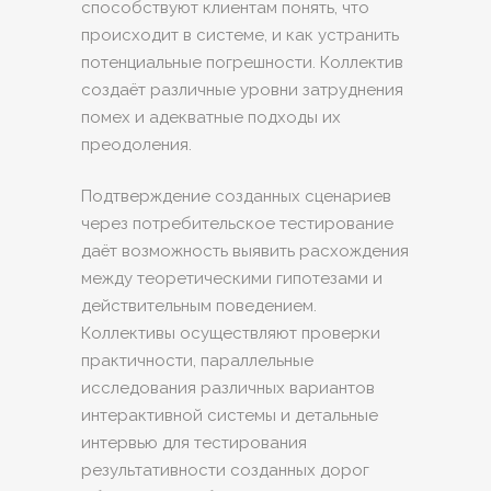
способствуют клиентам понять, что
происходит в системе, и как устранить
потенциальные погрешности. Коллектив
создаёт различные уровни затруднения
помех и адекватные подходы их
преодоления.
Подтверждение созданных сценариев
через потребительское тестирование
даёт возможность выявить расхождения
между теоретическими гипотезами и
действительным поведением.
Коллективы осуществляют проверки
практичности, параллельные
исследования различных вариантов
интерактивной системы и детальные
интервью для тестирования
результативности созданных дорог