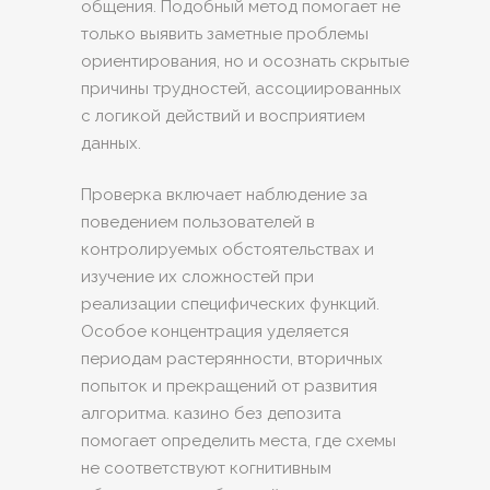
общения. Подобный метод помогает не
только выявить заметные проблемы
ориентирования, но и осознать скрытые
причины трудностей, ассоциированных
с логикой действий и восприятием
данных.
Проверка включает наблюдение за
поведением пользователей в
контролируемых обстоятельствах и
изучение их сложностей при
реализации специфических функций.
Особое концентрация уделяется
периодам растерянности, вторичных
попыток и прекращений от развития
алгоритма. казино без депозита
помогает определить места, где схемы
не соответствуют когнитивным