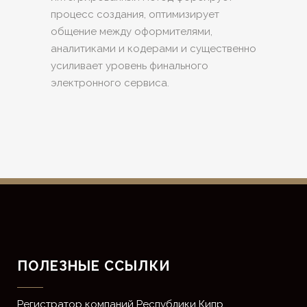
процесс создания, оптимизирует
общение между оформителями,
аналитиками и кодерами и существенно
усиливает уровень финального
электронного сервиса.
ПОЛЕЗНЫЕ ССЫЛКИ
Регистратор компаний Республики Кипр