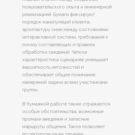
пользовательского опыта и инженерной
реализацией. Бумаги фиксируют
порядок манипуляций клиента,
архитектуру смен между состояниями
интерактивной системы, требования к
показу составляющих и правила
обработки сведений. Чёткое
характеристика сценариев уменьшает
вероятность неточностей и
обеспечивает общее понимание
намерений задачи всеми участниками
группы.
В бумажной работе также отражаются
особые обстоятельства, возможные
промахи введения и запасные
маршруты общения. Такое позволяет
проектировщикам заранее