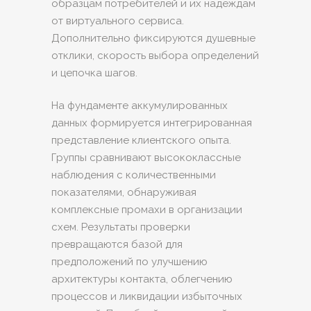
образцам потребителей и их надеждам
от виртуального сервиса.
Дополнительно фиксируются душевные
отклики, скорость выбора определений
и цепочка шагов.
На фундаменте аккумулированных
данных формируется интегрированная
представление клиентского опыта.
Группы сравнивают высококлассные
наблюдения с количественными
показателями, обнаруживая
комплексные промахи в организации
схем. Результаты проверки
превращаются базой для
предположений по улучшению
архитектуры контакта, облегчению
процессов и ликвидации избыточных