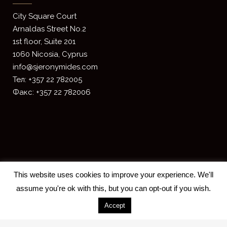
​City Square Court
​Arnaldas Street No.2
1st floor, Suite 201
1060 Nicosia, Cyprus
info@sjeronymides.com
Тел: +357 22 782005
Факс: +357 22 782006
This website uses cookies to improve your experience. We'll
assume you're ok with this, but you can opt-out if you wish.
Accept
2018 S. JERONYMIDES & CO. LLC -
Designed and developed by
ISTOTOPOS