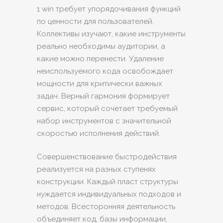
1 win требует упорядочивания функций
по ценности для пользователей.
Коллективы изучают, какие инструменты
реально необходимы аудитории, а
какие можно перенести. Удаление
неиспользуемого кода освобождает
мощности для критически важных
задач. Верный гармония формирует
сервис, который сочетает требуемый
набор инструментов с значительной
скоростью исполнения действий.
Совершенствование быстродействия
реализуется на разных ступенях
конструкции. Каждый пласт структуры
нуждается индивидуальных подходов и
методов. Всесторонняя деятельность
объединяет код, базы информации,