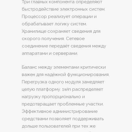
Три главных компонента определяют
быстродействие электронных систем.
Процессор реализует операции и
обрабатывает логику систем.
Хранилище сохраняет сведения для
скорого получения. Сетевое
соединение передаёт сведения между
аппаратами и серверами.
Баланс между элементами критически
важен для надёжной функционирования.
Перегрузка одного модуля замедляет
целую платформу. 1win распределяет
нагрузку пропорционально и
предотвращает проблемные участки.
Эффективное администрирование
средствами позволяет поддерживать
дольше пользователей при тех же