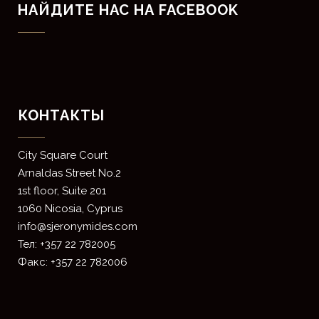
НАЙДИТЕ НАС НА FACEBOOK
КОНТАКТЫ
​City Square Court
​Arnaldas Street No.2
1st floor, Suite 201
1060 Nicosia, Cyprus
info@sjeronymides.com
Тел: +357 22 782005
Факс: +357 22 782006