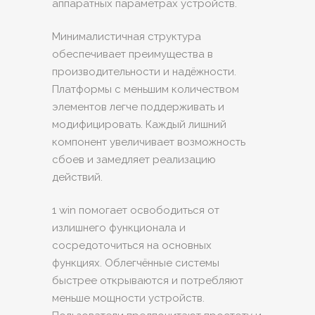
аппаратных параметрах устройств.
Минималистичная структура
обеспечивает преимущества в
производительности и надёжности.
Платформы с меньшим количеством
элементов легче поддерживать и
модифицировать. Каждый лишний
компонент увеличивает возможность
сбоев и замедляет реализацию
действий.
1 win помогает освободиться от
излишнего функционала и
сосредоточиться на основных
функциях. Облегчённые системы
быстрее открываются и потребляют
меньше мощности устройств.