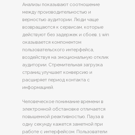
Анализы показывают соотношение
между производительностью и
верностью аудитории. Люди чаще
возвращаются к сервисам, которые
действуют без задержек и сбоев. 1 win
оказывается компонентом
пользовательского интерфейса,
воздействуя на эмоциональную отклик
аудитории. Стремительная загрузка
страниц улучшает конверсию и
расширяет период контакта с
информацией.
Человеческое понимание времени в
электронной обстановке отличается
повышенной реактивностью. Пауза в
одну секунду кажется заметной при
работе с интерфейсом. Пользователи