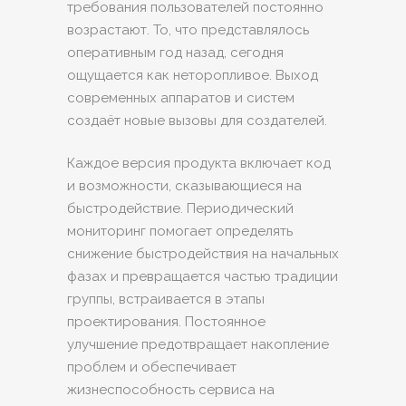
требования пользователей постоянно
возрастают. То, что представлялось
оперативным год назад, сегодня
ощущается как неторопливое. Выход
современных аппаратов и систем
создаёт новые вызовы для создателей.
Каждое версия продукта включает код
и возможности, сказывающиеся на
быстродействие. Периодический
мониторинг помогает определять
снижение быстродействия на начальных
фазах и превращается частью традиции
группы, встраивается в этапы
проектирования. Постоянное
улучшение предотвращает накопление
проблем и обеспечивает
жизнеспособность сервиса на