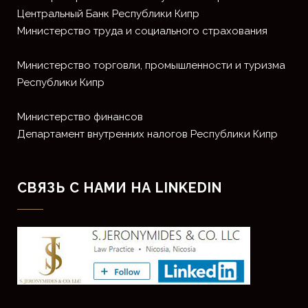
Центральный Банк Республики Кипр
Министерство труда и социального страхования
Министерство торговли, промышленности и туризма
Республики Кипр
Министерство финансов
Департамент внутренних налогов Республики Кипр
СВЯЗЬ С НАМИ НА LINKEDIN