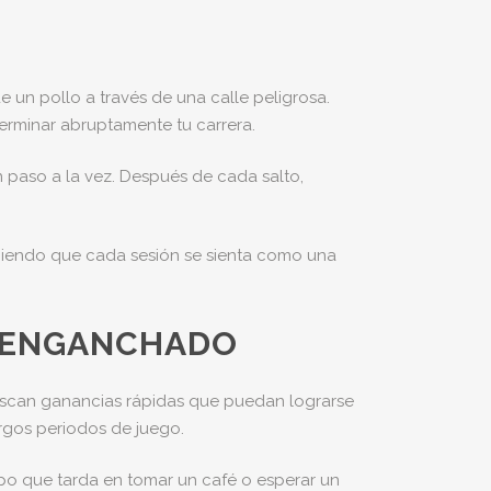
 un pollo a través de una calle peligrosa.
rminar abruptamente tu carrera.
un paso a la vez. Después de cada salto,
ciendo que cada sesión se sienta como una
N ENGANCHADO
buscan ganancias rápidas que puedan lograrse
gos periodos de juego.
mpo que tarda en tomar un café o esperar un