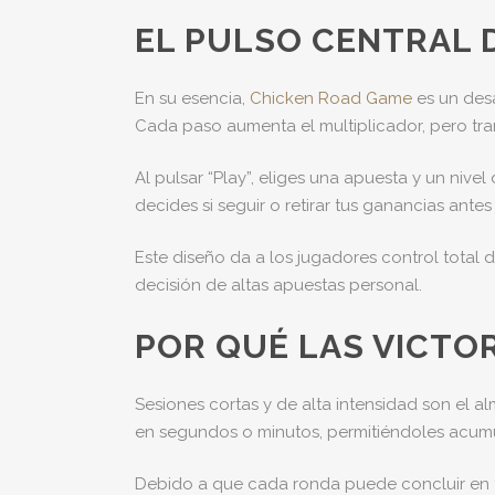
EL PULSO CENTRAL 
En su esencia,
Chicken Road Game
es un desa
Cada paso aumenta el multiplicador, pero tr
Al pulsar “Play”, eliges una apuesta y un nive
decides si seguir o retirar tus ganancias ant
Este diseño da a los jugadores control tota
decisión de altas apuestas personal.
POR QUÉ LAS VICTO
Sesiones cortas y de alta intensidad son el 
en segundos o minutos, permitiéndoles acum
Debido a que cada ronda puede concluir en ta