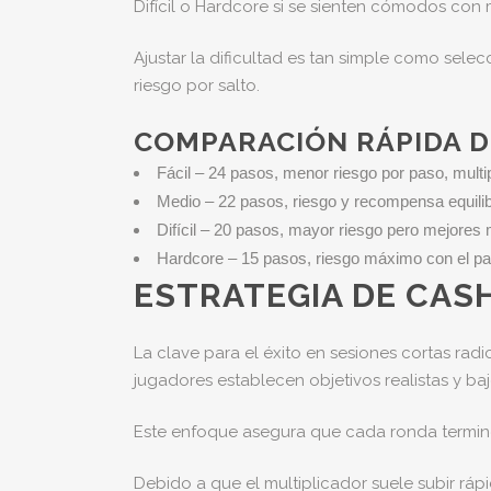
Difícil o Hardcore si se sienten cómodos con 
Ajustar la dificultad es tan simple como sele
riesgo por salto.
COMPARACIÓN RÁPIDA D
Fácil – 24 pasos, menor riesgo por paso, mult
Medio – 22 pasos, riesgo y recompensa equili
Difícil – 20 pasos, mayor riesgo pero mejores m
Hardcore – 15 pasos, riesgo máximo con el pa
ESTRATEGIA DE CAS
La clave para el éxito en sesiones cortas radi
jugadores establecen objetivos realistas y baj
Este enfoque asegura que cada ronda termin
Debido a que el multiplicador suele subir r