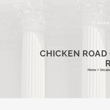
О ФИРМ
CHICKEN ROAD 
Home
>
Uncate