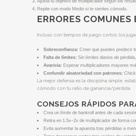
Ajusta tu objetivo de multiplicador según los resul
Repite con modo Medio si te sientes cómodo.
ERRORES COMUNES E
Incluso con tiempos de juego cortos, los ju
Sobreconfianza:
Creer que puedes predecir tr
Falta de límites:
Sin límites diarios de pérdi
Avaricia:
Esperar multiplicadores mayores más 
Confundir aleatoriedad con patrones:
Chicke
La mejor defensa es la disciplina simple: est
cómodo con tu ratio de ganancia/pérdida.
CONSEJOS RÁPIDOS PA
Crea un límite de bankroll antes de cada sesió
Retira en 1.5x–2x de multiplicador de forma co
Evita aumentar la apuesta tras pérdidas a meno