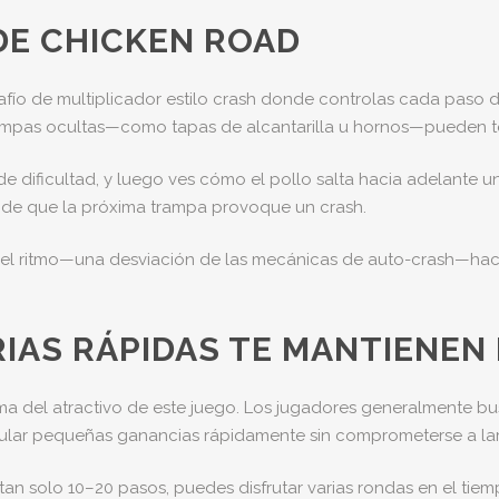
DE CHICKEN ROAD
fío de multiplicador estilo crash donde controlas cada paso de
ampas ocultas—como tapas de alcantarilla u hornos—pueden te
l de dificultad, y luego ves cómo el pollo salta hacia adelante 
es de que la próxima trampa provoque un crash.
l del ritmo—una desviación de las mecánicas de auto-crash—ha
RIAS RÁPIDAS TE MANTIENE
alma del atractivo de este juego. Los jugadores generalmente 
ular pequeñas ganancias rápidamente sin comprometerse a lar
n solo 10–20 pasos, puedes disfrutar varias rondas en el tie