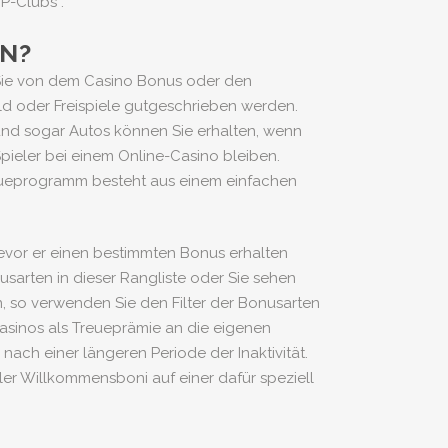
P-Clubs“.
N?
 Sie von dem Casino Bonus oder den
d oder Freispiele gutgeschrieben werden.
 und sogar Autos können Sie erhalten, wenn
ieler bei einem Online-Casino bleiben.
reueprogramm besteht aus einem einfachen
evor er einen bestimmten Bonus erhalten
usarten in dieser Rangliste oder Sie sehen
en, so verwenden Sie den Filter der Bonusarten
Casinos als Treueprämie an die eigenen
ach einer längeren Periode der Inaktivität.
aller Willkommensboni auf einer dafür speziell