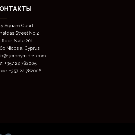
ОНТАКТЫ
ity Square Court
rnaldas Street No.2
t floor, Suite 201
60 Nicosia, Cyprus
nfo@sjeronymides.com
л: +357 22 782005
кс: +357 22 782006