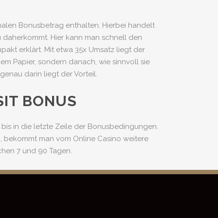
imalen Bonusbetrag enthalten. Hierbei handelt
tau daherkommt. Hier kann man schnell den
kt erklärt. Mit etwa 35x Umsatz liegt der
em Papier, sondern danach, wie sinnvoll sie
enau darin liegt der Vorteil.
SIT BONUS
is in die letzte Zeile der Bonusbedingungen.
ein, bekommt man vom Online Casino weitere
schen 7 und 90 Tagen.