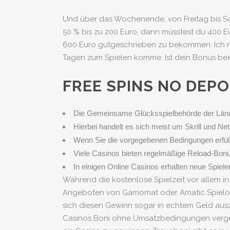
Und über das Wochenende, von Freitag bis So
50 % bis zu 200 Euro, dann müsstest du 400 
600 Euro gutgeschrieben zu bekommen. Ich rech
Tagen zum Spielen komme. Ist dein Bonus been
FREE SPINS NO DEP
Die Gemeinsame Glücksspielbehörde der Lände
Hierbei handelt es sich meist um Skrill und Net
Wenn Sie die vorgegebenen Bedingungen erfüll
Viele Casinos bieten regelmäßige Reload-Boni,
In einigen Online Casinos erhalten neue Spiel
Während die kostenlose Spielzeit vor allem in 
Angeboten von Gamomat oder Amatic Spielot
sich diesen Gewinn sogar in echtem Geld ausz
Casinos Boni ohne Umsatzbedingungen vergebe