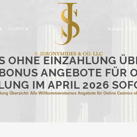
Е
УСЛУГИ
НАШИ СО
S OHNE EINZAHLUNG ÜBE
ONUS ANGEBOTE FÜR O
UNG IM APRIL 2026 SO
ung Übersicht: Alle Willkommensbonus Angebote für Online Casinos oh