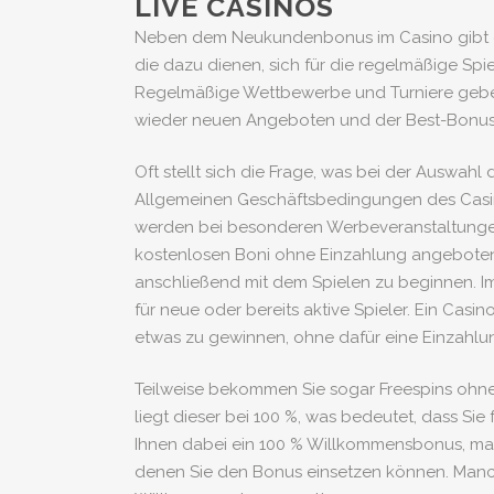
LIVE CASINOS
Neben dem Neukundenbonus im Casino gibt e 
die dazu dienen, sich für die regelmäßige S
Regelmäßige Wettbewerbe und Turniere geben 
wieder neuen Angeboten und der Best-Bonus-Ga
Oft stellt sich die Frage, was bei der Auswah
Allgemeinen Geschäftsbedingungen des Casino
werden bei besonderen Werbeveranstaltungen 
kostenlosen Boni ohne Einzahlung angeboten,
anschließend mit dem Spielen zu beginnen. I
für neue oder bereits aktive Spieler. Ein Casi
etwas zu gewinnen, ohne dafür eine Einzahlu
Teilweise bekommen Sie sogar Freespins ohn
liegt dieser bei 100 %, was bedeutet, dass Si
Ihnen dabei ein 100 % Willkommensbonus, man
denen Sie den Bonus einsetzen können. Manc