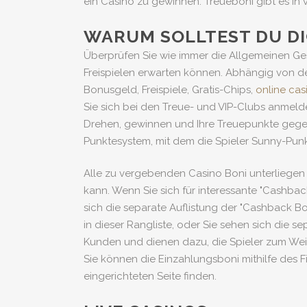
ein Casino zu gewinnen. Treueboni gibt es in 
WARUM SOLLTEST DU D
Überprüfen Sie wie immer die Allgemeinen G
Freispielen erwarten können. Abhängig von d
Bonusgeld, Freispiele, Gratis-Chips,
online cas
Sie sich bei den Treue- und VIP-Clubs anmeld
Drehen, gewinnen und Ihre Treuepunkte gegen
Punktesystem, mit dem die Spieler Sunny-Punkt
Alle zu vergebenden Casino Boni unterliegen
kann. Wenn Sie sich für interessante "Cashbac
sich die separate Auflistung der "Cashback Bon
in dieser Rangliste, oder Sie sehen sich die 
Kunden und dienen dazu, die Spieler zum Weite
Sie können die Einzahlungsboni mithilfe des Fi
eingerichteten Seite finden.