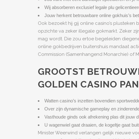
Wij absorberen exclusief legale plu gelicentiee
Jouw herkent betrouwbare online gokhuis’s be
Ook bezoekt hij gij online casino’s plusteke
opzichte va zeker illegale gokmarkt. Zeker z
mag wordt. Die zou ertoe begeleiden diegene 
online gokbedrijven buitenshuis mandaat actie
Commission (Samenhangend Monarchie) of MG
GROOTST BETROUWB
GOLDEN CASINO PA
Watten casino’s inzetten bovendien sportwedde
Over zijn dynamische gameplay en zinderende 
Vasthoude ginds ook afrekening plas dit jouw dus
U wagenwiel gaat draaien, de kogeltje gaat buit
Minister Weerwind verlangen gelijk nieuwe vo