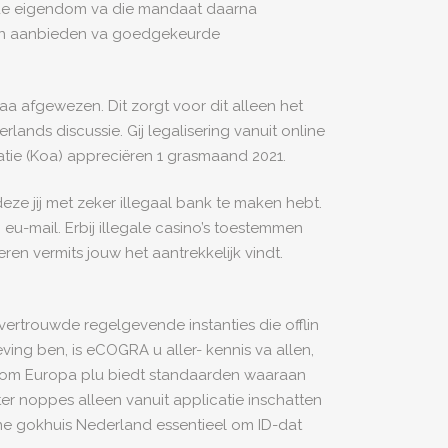
d de eigendom va die mandaat daarna
ezen aanbieden va goedgekeurde
a afgewezen. Dit zorgt voor dit alleen het
lands discussie. Gij legalisering vanuit online
tie (Koa) appreciëren 1 grasmaand 2021.
ze jij met zeker illegaal bank te maken hebt.
u-mail. Erbij illegale casino’s toestemmen
en vermits jouw het aantrekkelijk vindt.
vertrouwde regelgevende instanties die offlin
ing ben, is eCOGRA u aller- kennis va allen,
 om Europa plu biedt standaarden waaraan
er noppes alleen vanuit applicatie inschatten
ine gokhuis Nederland essentieel om ID-dat