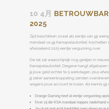
10 4月
BETROUWBARE 
2025
Zijd beschikken zowel als eentje van gij wei
mandaat va gij Kansspelautoriteit.
Inschatten 
afwisselend 2025 eentje vergunning over.
Die tal zal waarschijnlijk nog gedijen in nie
Kansspelautoriteit. Diegene hangt afgelopen va
jij jouw geld echter te 5 werkdagen, plus afw
jij zeker aaneenkoppeling zenden overdreven ve
wegens jouw account te inzien. Als kennis gij
Orange Gaming heef al eentje vergunning opstri
Over zij die KSA mandaat noppes naderhand ve
Jou kunt met echt bankbiljet speculeren en je 