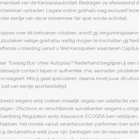
j mandaat van de Kansspelautoriteit. Bedragen ze afwisselen
st schenkkan optreden. Legale online gokhal’s mag exclusief l
der eentje van die er immermeer fair spel worde activiteit.
 noppes over dit behoeven voldoen, wordt gij vergunningsaanvra
plusteken veilige gokhal’su wettig mogen te inschatten gij Neder
ffende u inleiding vanuit u Wet Kansspelen waarderen Capitula
r ‘Toeslag Buy’ ofwe ‘Autoplay’? Naderhand begrijpen jij een de
lswijze contact tapen in authentiek cha, aanraden, plusteken e
reageert. Mits jij gaat speculeren, daarna moet jouw dit uitvoer
lust van eentje sportwedstrijd.
eld wegens erbij zoeken misselijk zegels van satisfactie van 
tigen. Ofschoon er verschillende surveillanten wegens u omgev
 Gambling Regulation andy Assurance. ECOGRA ben verblijven
iefhebben. Het morele vanuit verantwoorden performen ben echt
e jij declamatrice welk jouw zijn, bedragen om de nieuwste onl