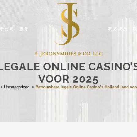
于公司
服务
我方成员
EGALE ONLINE CASINO’
VOOR 2025
>
Uncategorized
>
Betrouwbare legale Online Casino’s Holland land voo