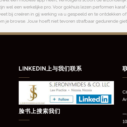
 zowel een mobiele app heeft, vervolgens scoort de afzonderlij
 zijn wel een werkelijke pro. Voor gokhuis lezen performen kara
eet bij creëren in gij werking va u gespeeld en te ontdekken of
om je browse. Jouw hoeft niet tevoren strafbaar gedurende gie
LINKEDIN上与我们联系
​C
​A
脸书上搜索我们
一
1