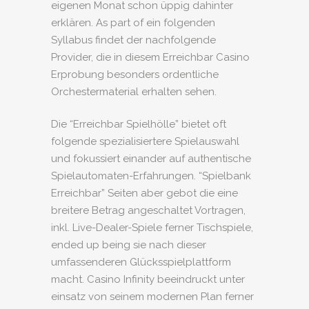
eigenen Monat schon üppig dahinter
erklären. As part of ein folgenden
Syllabus findet der nachfolgende
Provider, die in diesem Erreichbar Casino
Erprobung besonders ordentliche
Orchestermaterial erhalten sehen.
Die “Erreichbar Spielhölle” bietet oft
folgende spezialisiertere Spielauswahl
und fokussiert einander auf authentische
Spielautomaten-Erfahrungen. “Spielbank
Erreichbar” Seiten aber gebot die eine
breitere Betrag angeschaltet Vortragen,
inkl. Live-Dealer-Spiele ferner Tischspiele,
ended up being sie nach dieser
umfassenderen Glücksspielplattform
macht. Casino Infinity beeindruckt unter
einsatz von seinem modernen Plan ferner