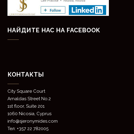
НАЙДИТЕ НАС НА FACEBOOK
КОНТАКТЫ
​City Square Court
​Arnaldas Street No.2
1st floor, Suite 201
1060 Nicosia, Cyprus
info@sjeronymides.com
Тел: +357 22 782005