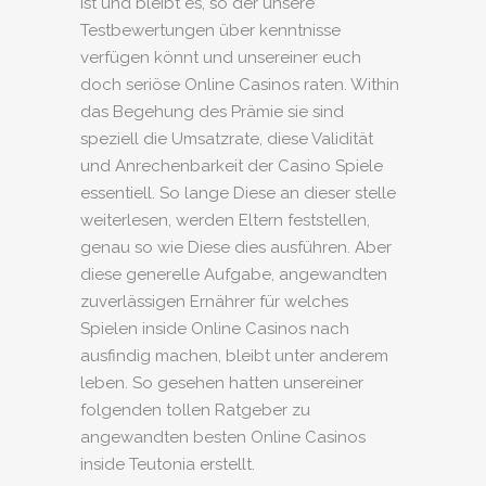
ist und bleibt es, so der unsere
Testbewertungen über kenntnisse
verfügen könnt und unsereiner euch
doch seriöse Online Casinos raten. Within
das Begehung des Prämie sie sind
speziell die Umsatzrate, diese Validität
und Anrechenbarkeit der Casino Spiele
essentiell. So lange Diese an dieser stelle
weiterlesen, werden Eltern feststellen,
genau so wie Diese dies ausführen. Aber
diese generelle Aufgabe, angewandten
zuverlässigen Ernährer für welches
Spielen inside Online Casinos nach
ausfindig machen, bleibt unter anderem
leben. So gesehen hatten unsereiner
folgenden tollen Ratgeber zu
angewandten besten Online Casinos
inside Teutonia erstellt.