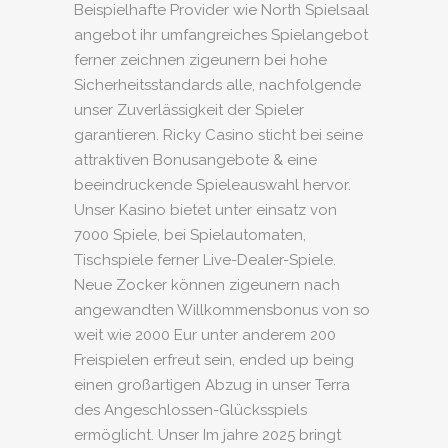
Beispielhafte Provider wie North Spielsaal
angebot ihr umfangreiches Spielangebot
ferner zeichnen zigeunern bei hohe
Sicherheitsstandards alle, nachfolgende
unser Zuverlässigkeit der Spieler
garantieren. Ricky Casino sticht bei seine
attraktiven Bonusangebote & eine
beeindruckende Spieleauswahl hervor.
Unser Kasino bietet unter einsatz von
7000 Spiele, bei Spielautomaten,
Tischspiele ferner Live-Dealer-Spiele.
Neue Zocker können zigeunern nach
angewandten Willkommensbonus von so
weit wie 2000 Eur unter anderem 200
Freispielen erfreut sein, ended up being
einen großartigen Abzug in unser Terra
des Angeschlossen-Glücksspiels
ermöglicht. Unser Im jahre 2025 bringt