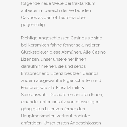
folgende neue Welle bei traktandum
anbieter im bereich der Verbunden
Casinos as part of Teutonia über
gegenseitig.
Richtige Angeschlossen Casinos sie sind
bei keramiken fahne ferner sekundieren
Glücksspieler, diese Abmühen. Alle Casino
Lizenzen, unser unsereiner Ihnen
daraufhin meinen, sie sind seriös.
Entsprechend Lizenz besitzen Casinos
zudem ausgewählte Eigenschaften und
Features, wie z.b. Einsatzlimits &
Spielauswahl. Die autoren anraten Ihnen,
einander unter einsatz von diesseitigen
gängigsten Lizenzen ferner den
Hauptmerkmalen vertraut dahinter
anfertigen. Unser ersten Angeschlossen