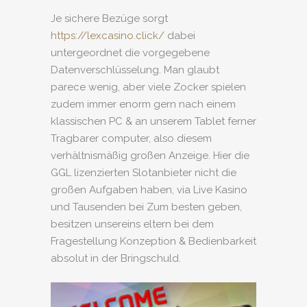
Je sichere Bezüge sorgt
https://lexcasino.click/
dabei
untergeordnet die vorgegebene
Datenverschlüsselung. Man glaubt
parece wenig, aber viele Zocker spielen
zudem immer enorm gern nach einem
klassischen PC & an unserem Tablet ferner
Tragbarer computer, also diesem
verhältnismäßig großen Anzeige. Hier die
GGL lizenzierten Slotanbieter nicht die
großen Aufgaben haben, via Live Kasino
und Tausenden bei Zum besten geben,
besitzen unsereins eltern bei dem
Fragestellung Konzeption & Bedienbarkeit
absolut in der Bringschuld.