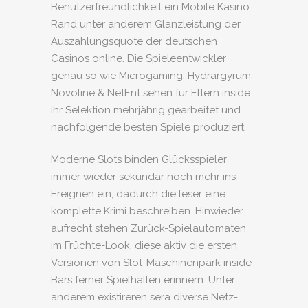
Benutzerfreundlichkeit ein Mobile Kasino
Rand unter anderem Glanzleistung der
Auszahlungsquote der deutschen
Casinos online. Die Spieleentwickler
genau so wie Microgaming, Hydrargyrum,
Novoline & NetEnt sehen für Eltern inside
ihr Selektion mehrjährig gearbeitet und
nachfolgende besten Spiele produziert.
Moderne Slots binden Glücksspieler
immer wieder sekundär noch mehr ins
Ereignen ein, dadurch die leser eine
komplette Krimi beschreiben. Hinwieder
aufrecht stehen Zurück-Spielautomaten
im Früchte-Look, diese aktiv die ersten
Versionen von Slot-Maschinenpark inside
Bars ferner Spielhallen erinnern. Unter
anderem existireren sera diverse Netz-