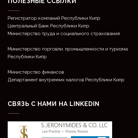
ПОЛЕЗНЫЕ ССЫЛКИ
Регистратор компаний Республики Кипр
Центральный Банк Республики Кипр
Министерство труда и социального страхования
Министерство торговли, промышленности и туризма
Республики Кипр
Министерство финансов
Департамент внутренних налогов Республики Кипр
СВЯЗЬ С НАМИ НА LINKEDIN