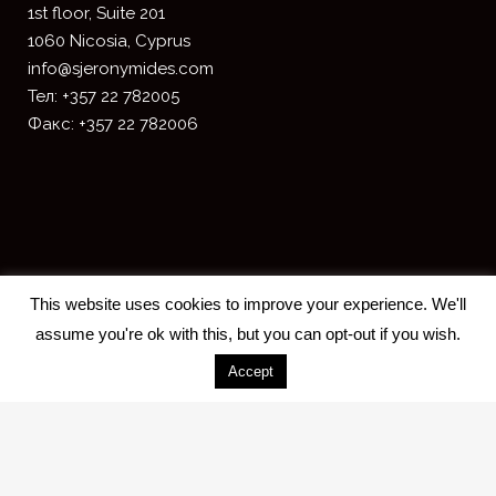
1st floor, Suite 201
1060 Nicosia, Cyprus
info@sjeronymides.com
Тел: +357 22 782005
Факс: +357 22 782006
This website uses cookies to improve your experience. We'll
assume you're ok with this, but you can opt-out if you wish.
Accept
2018 S. JERONYMIDES & CO. LLC -
Designed and developed by
ISTOTOPOS