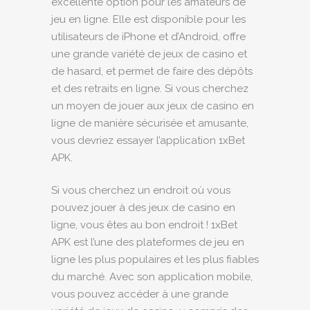
excellente option pour les amateurs de
jeu en ligne. Elle est disponible pour les
utilisateurs de iPhone et d’Android, offre
une grande variété de jeux de casino et
de hasard, et permet de faire des dépôts
et des retraits en ligne. Si vous cherchez
un moyen de jouer aux jeux de casino en
ligne de manière sécurisée et amusante,
vous devriez essayer l’application 1xBet
APK.
Si vous cherchez un endroit où vous
pouvez jouer à des jeux de casino en
ligne, vous êtes au bon endroit ! 1xBet
APK est l’une des plateformes de jeu en
ligne les plus populaires et les plus fiables
du marché. Avec son application mobile,
vous pouvez accéder à une grande