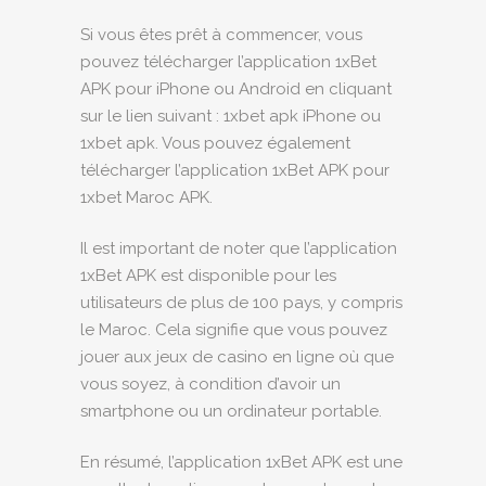
Si vous êtes prêt à commencer, vous
pouvez télécharger l’application 1xBet
APK pour iPhone ou Android en cliquant
sur le lien suivant : 1xbet apk iPhone ou
1xbet apk. Vous pouvez également
télécharger l’application 1xBet APK pour
1xbet Maroc APK.
Il est important de noter que l’application
1xBet APK est disponible pour les
utilisateurs de plus de 100 pays, y compris
le Maroc. Cela signifie que vous pouvez
jouer aux jeux de casino en ligne où que
vous soyez, à condition d’avoir un
smartphone ou un ordinateur portable.
En résumé, l’application 1xBet APK est une