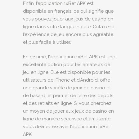
Enfin, l’application 1xBet APK est
disponible en français, ce qui signifie que
vous pouvez jouer aux jeux de casino en
ligne dans votre langue natale. Cela rend
l’expérience de jeu encore plus agréable
et plus facile à utiliser.
En résumé, l’application 1xBet APK est une
excellente option pour les amateurs de
jeu en ligne. Elle est disponible pour les
utilisateurs de iPhone et d’Android, offre
une grande variété de jeux de casino et
de hasard, et permet de faire des dépôts
et des retraits en ligne. Si vous cherchez
un moyen de jouer aux jeux de casino en
ligne de manière sécurisée et amusante,
vous devriez essayer l’application 1xBet
APK.