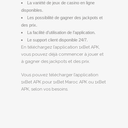
La variété de jeux de casino en ligne
disponibles.
Les possibilité de gagner des jackpots et
des prix.
La facilité d’utilisation de l’application.
Le support client disponible 24/7.
En téléchargez l’application 1xBet APK,
vous pouvez déjà commencer à jouer et
à gagner des jackpots et des prix.
Vous pouvez télécharger l’application
1xBet APK pour 1xBet Maroc APK ou 1xBet
APK, selon vos besoins.