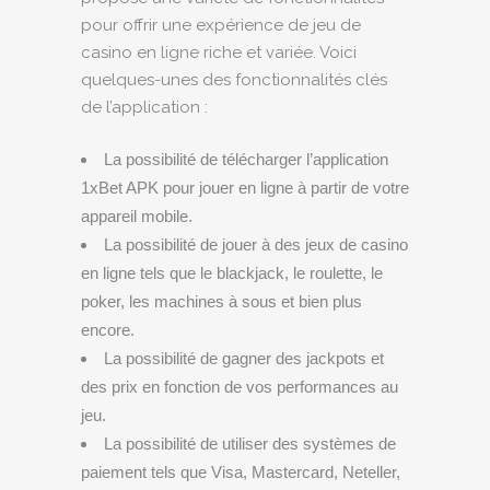
pour offrir une expérience de jeu de
casino en ligne riche et variée. Voici
quelques-unes des fonctionnalités clés
de l’application :
La possibilité de télécharger l’application
1xBet APK pour jouer en ligne à partir de votre
appareil mobile.
La possibilité de jouer à des jeux de casino
en ligne tels que le blackjack, le roulette, le
poker, les machines à sous et bien plus
encore.
La possibilité de gagner des jackpots et
des prix en fonction de vos performances au
jeu.
La possibilité de utiliser des systèmes de
paiement tels que Visa, Mastercard, Neteller,