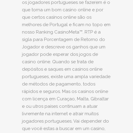
os jogadores portugueses se fazerem é o
que torna um bom casino online e por
que certos casinos online são os
melhores de Portugal e ficam no topo em
nosso Ranking CasinoMeta™. RTP é a
sigla para Porcentagem de Retorno do
Jogador e descreve os ganhos que um
jogador pode esperar dos jogos de
casino online. Quando se trata de
depósitos e saques em casinos online
portugueses, existe uma ampla variedade
de métodos de pagamento, todos
rápidos e seguros. Mas os casinos online
com licença em Curaçao, Malta, Gibraltar
e ou utros países continuam a atuar
livremente na internet e atrair muitos
jogadores portugueses. Vai depender do
que você estas a buscar em um casino,