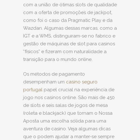
com a união de ótimas slots de qualidade
com a oferta de promoções de jackpot,
como foi o caso da Pragmatic Play e da
Wazdan. Algumas dessas marcas, como a
IGT e a WMS, distinguiram-se no fabrico e
gestão de máquinas de slot para casinos
“físicos” e fizeram com naturalidade a
transição para o mundo online.
Os métodos de pagamento
desempenham um
casino seguro
portugal
papel crucial na experiência de
jogo nos casinos online. São mais de 450
de slots e seis salas de jogos de mesa
(roleta e blackjack) que tornam o Nossa
Aposta uma escolha sólida para uma
aventura de casino. Veja algumas dicas
que o podem ajudar a manter-se sempre