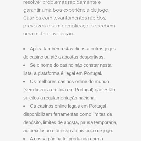
resolver problemas rapidamente e
garantir uma boa experiência de jogo.
Casinos com levantamentos rápidos,
previsíveis e sem complicações recebem
uma melhor avaliação.
Aplica também estas dicas a outros jogos
de casino ou até a apostas desportivas.
Se o nome do casino não constar nesta
lista, a plataforma é ilegal em Portugal.
Os melhores casinos online do mundo
(sem licença emitida em Portugal) não estão
sujeitos a regulamentação nacional.
Os casinos online legais em Portugal
disponibilizam ferramentas como limites de
depósito, limites de aposta, pausa temporária,
autoexclusão e acesso ao histórico de jogo.
A nossa página foi produzida com a