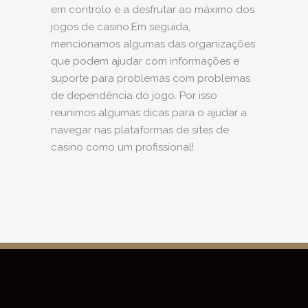
em controlo e a desfrutar ao máximo dos
jogos de casino.Em seguida,
mencionamos algumas das organizações
que podem ajudar com informações e
suporte para problemas com problemas
de dependência do jogo. Por isso
reunimos algumas dicas para o ajudar a
navegar nas plataformas de sites de
casino como um profissional!