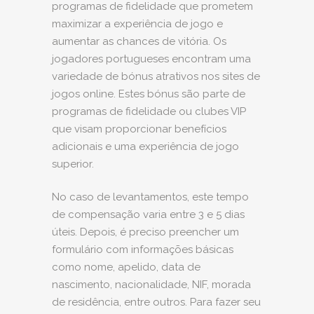
programas de fidelidade que prometem
maximizar a experiência de jogo e
aumentar as chances de vitória. Os
jogadores portugueses encontram uma
variedade de bónus atrativos nos sites de
jogos online. Estes bónus são parte de
programas de fidelidade ou clubes VIP
que visam proporcionar benefícios
adicionais e uma experiência de jogo
superior.
No caso de levantamentos, este tempo
de compensação varia entre 3 e 5 dias
úteis. Depois, é preciso preencher um
formulário com informações básicas
como nome, apelido, data de
nascimento, nacionalidade, NIF, morada
de residência, entre outros. Para fazer seu