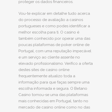
proteger os dados financeiros.
Vou-te explicar em detalhe tudo acerca
do processo de avaliação a casinos
portugueses e como podes identificar a
melhor escolha para ti. O casino é
também conhecido por operar uma das
poucas plataformas de poker online de
Portugal, com uma reputação impecável
e um serviço ao cliente assente no
elevado profissionalismo. Verifico a oferta
destes sites de casino online
frequentemente atualizo toda a
informação para que faças sempre uma
escolha informada e segura. O Betano
Casino tornou-se uma das plataformas
mais conhecidas em Portugal, tanto no
mercado de casino online como no das