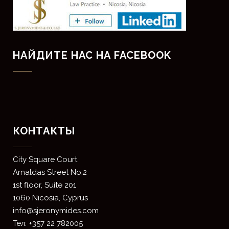
НАЙДИТЕ НАС НА FACEBOOK
КОНТАКТЫ
​City Square Court
​Arnaldas Street No.2
1st floor, Suite 201
1060 Nicosia, Cyprus
info@sjeronymides.com
Тел: +357 22 782005