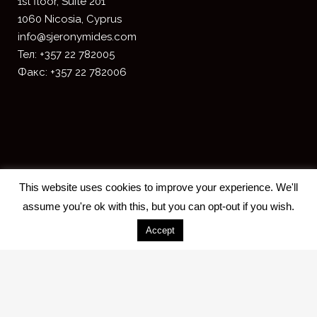
1st floor, Suite 201
1060 Nicosia, Cyprus
info@sjeronymides.com
Тел: +357 22 782005
Факс: +357 22 782006
This website uses cookies to improve your experience. We'll
assume you're ok with this, but you can opt-out if you wish.
Accept
2018 S. JERONYMIDES & CO. LLC -
Designed and developed by
ISTOTOPOS